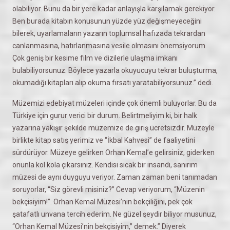
olabiliyor. Bunu da bir yere kadar anlayışla karşılamak gerekiyor.
Ben burada kitabın konusunun yüzde yüz değişmeyeceğini
bilerek, uyarlamaların yazarın toplumsal hafızada tekrardan
canlanmasına, hatırlanmasına vesile olmasını önemsiyorum.
Çok geniş bir kesime film ve dizilerle ulaşma imkanı
bulabiliyorsunuz. Böylece yazarla okuyucuyu tekrar buluşturma,
okumadığı kitapları alıp okuma fırsatı yaratabiliyorsunuz.’’ dedi.
Müzemizi edebiyat müzeleri içinde çok önemli buluyorlar. Bu da
Türkiye için gurur verici bir durum. Belirtmeliyim ki, bir halk
yazarına yakışır şekilde müzemize de giriş ücretsizdir. Müzeyle
birlikte kitap satış yerimiz ve “İkbal Kahvesi’’ de faaliyetini
sürdürüyor. Müzeye gelirken Orhan Kemal’e gelirsiniz, giderken
onunla kol kola çıkarsınız. Kendisi sıcak bir insandı, sanırım
müzesi de aynı duyguyu veriyor. Zaman zaman beni tanımadan
soruyorlar, “Siz görevli misiniz?” Cevap veriyorum, “Müzenin
bekçisiyim!”. Orhan Kemal Müzesi’nin bekçiliğini, pek çok
şatafatlı unvana tercih ederim. Ne güzel şeydir biliyor musunuz,
“Orhan Kemal Müzesi’nin bekçisiyim,” demek.’’ Diyerek