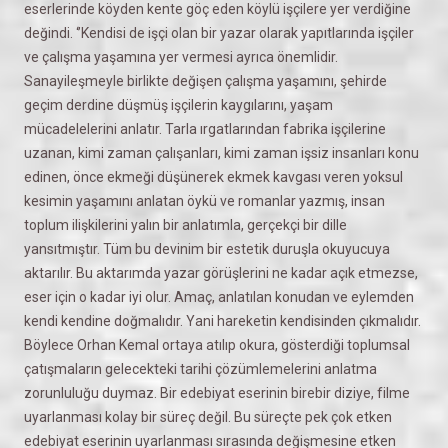
eserlerinde köyden kente göç eden köylü işçilere yer verdiğine
değindi. ‘’Kendisi de işçi olan bir yazar olarak yapıtlarında işçiler
ve çalışma yaşamına yer vermesi ayrıca önemlidir.
Sanayileşmeyle birlikte değişen çalışma yaşamını, şehirde
geçim derdine düşmüş işçilerin kaygılarını, yaşam
mücadelelerini anlatır. Tarla ırgatlarından fabrika işçilerine
uzanan, kimi zaman çalışanları, kimi zaman işsiz insanları konu
edinen, önce ekmeği düşünerek ekmek kavgası veren yoksul
kesimin yaşamını anlatan öykü ve romanlar yazmış, insan
toplum ilişkilerini yalın bir anlatımla, gerçekçi bir dille
yansıtmıştır. Tüm bu devinim bir estetik duruşla okuyucuya
aktarılır. Bu aktarımda yazar görüşlerini ne kadar açık etmezse,
eser için o kadar iyi olur. Amaç, anlatılan konudan ve eylemden
kendi kendine doğmalıdır. Yani hareketin kendisinden çıkmalıdır.
Böylece Orhan Kemal ortaya atılıp okura, gösterdiği toplumsal
çatışmaların gelecekteki tarihi çözümlemelerini anlatma
zorunluluğu duymaz. Bir edebiyat eserinin birebir diziye, filme
uyarlanması kolay bir süreç değil. Bu süreçte pek çok etken
edebiyat eserinin uyarlanması sırasında değişmesine etken