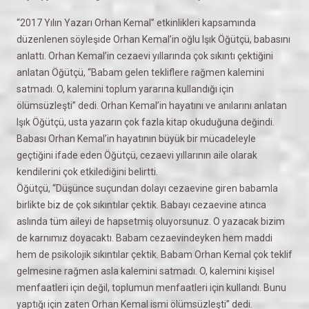
“2017 Yılın Yazarı Orhan Kemal” etkinlikleri kapsamında
düzenlenen söyleşide Orhan Kemal’in oğlu Işık Öğütçü, babasını
anlattı. Orhan Kemal’in cezaevi yıllarında çok sıkıntı çektiğini
anlatan Öğütçü, “Babam gelen tekliflere rağmen kalemini
satmadı. O, kalemini toplum yararına kullandığı için
ölümsüzleşti” dedi. Orhan Kemal’in hayatını ve anılarını anlatan
Işık Öğütçü, usta yazarın çok fazla kitap okuduğuna değindi.
Babası Orhan Kemal’in hayatının büyük bir mücadeleyle
geçtiğini ifade eden Öğütçü, cezaevi yıllarının aile olarak
kendilerini çok etkilediğini belirtti.
Öğütçü, “Düşünce suçundan dolayı cezaevine giren babamla
birlikte biz de çok sıkıntılar çektik. Babayı cezaevine atınca
aslında tüm aileyi de hapsetmiş oluyorsunuz. O yazacak bizim
de karnımız doyacaktı. Babam cezaevindeyken hem maddi
hem de psikolojik sıkıntılar çektik. Babam Orhan Kemal çok teklif
gelmesine rağmen asla kalemini satmadı. O, kalemini kişisel
menfaatleri için değil, toplumun menfaatleri için kullandı. Bunu
yaptığı için zaten Orhan Kemal ismi ölümsüzleşti” dedi.