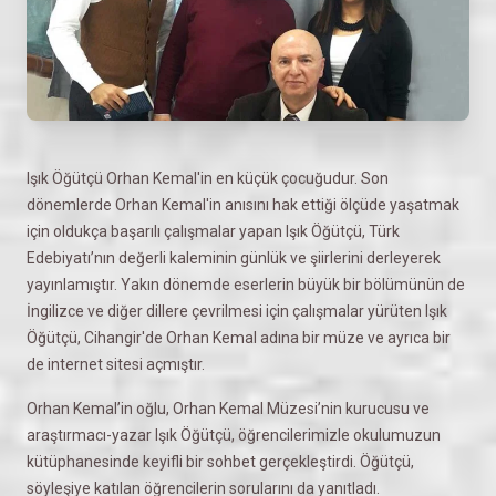
Işık Öğütçü Orhan Kemal'in en küçük çocuğudur. Son
dönemlerde Orhan Kemal'in anısını hak ettiği ölçüde yaşatmak
için oldukça başarılı çalışmalar yapan Işık Öğütçü, Türk
Edebiyatı’nın değerli kaleminin günlük ve şiirlerini derleyerek
yayınlamıştır. Yakın dönemde eserlerin büyük bir bölümünün de
İngilizce ve diğer dillere çevrilmesi için çalışmalar yürüten Işık
Öğütçü, Cihangir'de Orhan Kemal adına bir müze ve ayrıca bir
de internet sitesi açmıştır.
Orhan Kemal’in oğlu, Orhan Kemal Müzesi’nin kurucusu ve
araştırmacı-yazar Işık Öğütçü, öğrencilerimizle okulumuzun
kütüphanesinde keyifli bir sohbet gerçekleştirdi. Öğütçü,
söyleşiye katılan öğrencilerin sorularını da yanıtladı.