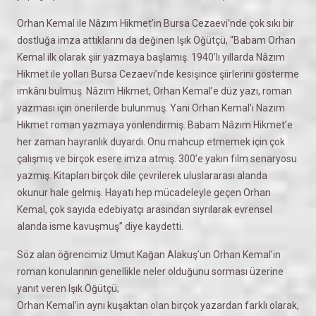
Orhan Kemal ile Nâzım Hikmet’in Bursa Cezaevi’nde çok sıkı bir
dostluğa imza attıklarını da değinen Işık Öğütçü, “Babam Orhan
Kemal ilk olarak şiir yazmaya başlamış. 1940’lı yıllarda Nâzım
Hikmet ile yolları Bursa Cezaevi’nde kesişince şiirlerini gösterme
imkânı bulmuş. Nâzım Hikmet, Orhan Kemal’e düz yazı, roman
yazması için önerilerde bulunmuş. Yani Orhan Kemal’i Nazım
Hikmet roman yazmaya yönlendirmiş. Babam Nâzım Hikmet’e
her zaman hayranlık duyardı. Onu mahcup etmemek için çok
çalışmış ve birçok esere imza atmış. 300’e yakın film senaryosu
yazmış. Kitapları birçok dile çevrilerek uluslararası alanda
okunur hale gelmiş. Hayatı hep mücadeleyle geçen Orhan
Kemal, çok sayıda edebiyatçı arasından sıyrılarak evrensel
alanda isme kavuşmuş” diye kaydetti.
Söz alan öğrencimiz Umut Kağan Alakuş’un Orhan Kemal’in
roman konularının genellikle neler olduğunu sorması üzerine
yanıt veren Işık Öğütçü;
Orhan Kemal’in aynı kuşaktan olan birçok yazardan farklı olarak,