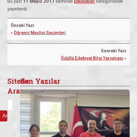
Bu yazı
11 Mayıs 2017
tarihinde
Etkinlikler
kategorisinde
yayınlandı.
Önceki Yazı
«
Öğrenci Meclisi Seçimleri
Sonraki Yazı
Ödüllü Edebiyat Bilgi Yarışması
»
Sitede
Son Yazılar
Arayın
Arama: