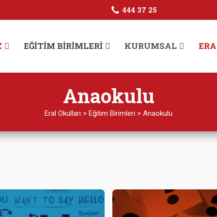
444 37 25
Z
EĞITIM BIRIMLERI
KURUMSAL
ERA
Anaokulu
Eral Okulları
>
Eğitim Birimleri
>
Anaokulu