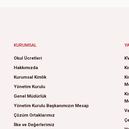
KURUMSAL
Y
Okul Ücretleri
KV
Hakkımızda
Ki
Kurumsal Kimlik
Ki
Me
Yönetim Kurulu
Ki
Genel Müdürlük
Me
Yönetim Kurulu Başkanımızın Mesajı
Ve
Çözüm Ortaklarımız
Çe
İlke ve Değerlerimiz