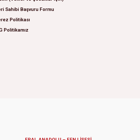
ri Sahibi Başvuru Formu
rez Politikası
G Politikamız
ERAL ANADOLU – FEN LİSESİ