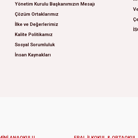
Yönetim Kurulu Başkanımızın Mesajı
Ve
Çözüm Ortaklarımız
Çe
İlke ve Değerlerimiz
İS
Kalite Politikamız
Sosyal Sorumluluk
İnsan Kaynakları
MİNİ ANAOKULU
ERAL İLKOKUL & ORTAOKUL