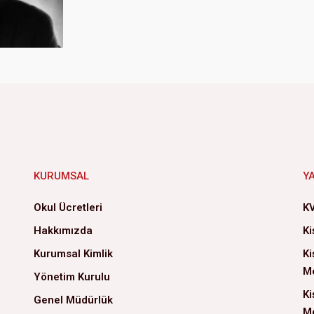
KURUMSAL
Y
Okul Ücretleri
KV
Hakkımızda
Ki
Kurumsal Kimlik
Ki
Me
Yönetim Kurulu
Ki
Genel Müdürlük
Me