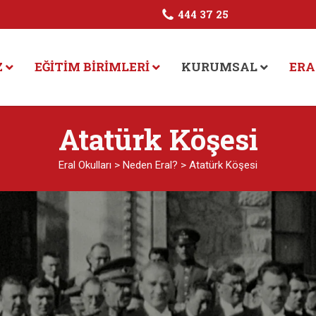
444 37 25
Z
EĞITIM BIRIMLERI
KURUMSAL
ERA
Atatürk Köşesi
Eral Okulları
>
Neden Eral?
>
Atatürk Köşesi