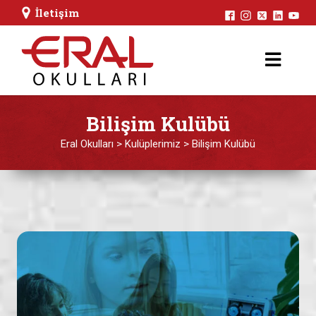
İletişim
Bilişim Kulübü
Eral Okulları
>
Kulüplerimiz
>
Bilişim Kulübü