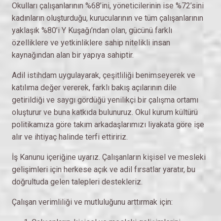
Okulları çalışanlarının %68’ini, yöneticilerinin ise %72’sini
kadınların oluşturduğu, kurucularının ve tüm çalışanlarının
yaklaşık %80’i Y Kuşağı’ndan olan, gücünü farklı
özelliklere ve yetkinliklere sahip nitelikli insan
kaynağından alan bir yapıya sahiptir.
Adil istihdam uygulayarak, çeşitliliği benimseyerek ve
katılıma değer vererek, farklı bakış açılarının dile
getirildiği ve saygı gördüğü yenilikçi bir çalışma ortamı
oluşturur ve buna katkıda bulunuruz. Okul kurum kültürü
politikamıza göre takım arkadaşlarımızı liyakata göre işe
alır ve ihtiyaç halinde terfi ettiririz.
İş Kanunu içeriğine uyarız. Çalışanların kişisel ve mesleki
gelişimleri için herkese açık ve adil fırsatlar yaratır, bu
doğrultuda gelen talepleri destekleriz.
Çalışan verimliliği ve mutluluğunu arttırmak için: