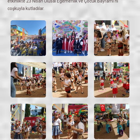
etkinlikte 23 Nisan Ulusal Egemenlik ve Çocuk Bayramı’nı
coşkuyla kutladılar.