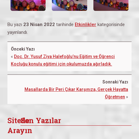
Bu yazı
23 Nisan 2022
tarihinde
Etkinlikler
kategorisinde
yayınlandı.
Önceki Yazı
«
Doç. Dr. Yusuf Ziya Halefoğlu’nu Eğitim ve Öğrenci
Koçluğu konulu eğitimi için okulumuzda ağırladık.
Sonraki Yazı
Masallarda Bir Peri Çıkar Karşınıza, Gerçek Hayatta
Öğretmen
»
Sitede
Son Yazılar
Arayın