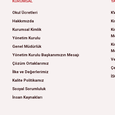
KURUMSAL
Y
Okul Ücretleri
KV
Hakkımızda
Ki
Kurumsal Kimlik
Ki
Me
Yönetim Kurulu
Ki
Genel Müdürlük
Me
Yönetim Kurulu Başkanımızın Mesajı
Ve
Çözüm Ortaklarımız
Çe
İlke ve Değerlerimiz
İS
Kalite Politikamız
Sosyal Sorumluluk
İnsan Kaynakları