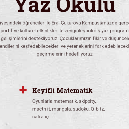
Yaz Okulu
viyesindeki öğrenciler ile Eral Çukurova Kampüsümüzde gerçe
rtif ve kültürel etkinlikler ile zenginleştirilmiş yaz progra
l gelişimlerini destekliyoruz. Çocuklarımızın fikir ve düşünce
endilerini keşfedebilecekleri ve yeteneklerini fark edebilecekl
geçirmelerini hedefliyoruz
Keyifli Matematik
Oyunlarla matematik, skippity,
macth it, mangala, sudoku, Q-bitz,
satranç