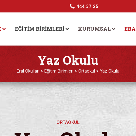
444 37 25
Z
EĞITIM BIRIMLERI
KURUMSAL
ERA
Yaz Okulu
Eral Okulları
>
Eğitim Birimleri
>
Ortaokul
>
Yaz Okulu
ORTAOKUL