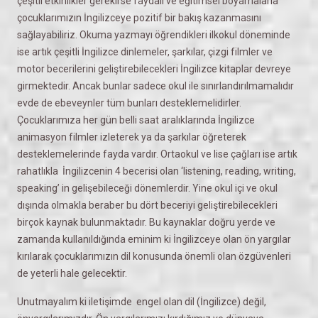
çeşitli etkinlikler gerekirse faydalı ve eğitimsel boyamalarla
çocuklarımızın İngilizceye pozitif bir bakış kazanmasını
sağlayabiliriz. Okuma yazmayı öğrendikleri ilkokul döneminde
ise artık çeşitli İngilizce dinlemeler, şarkılar, çizgi filmler ve
motor becerilerini geliştirebilecekleri İngilizce kitaplar devreye
girmektedir. Ancak bunlar sadece okul ile sınırlandırılmamalıdır
evde de ebeveynler tüm bunları desteklemelidirler.
Çocuklarımıza her gün belli saat aralıklarında İngilizce
animasyon filmler izleterek ya da şarkılar öğreterek
desteklemelerinde fayda vardır. Ortaokul ve lise çağları ise artık
rahatlıkla İngilizcenin 4 becerisi olan ‘listening, reading, writing,
speaking’ in gelişebileceği dönemlerdir. Yine okul içi ve okul
dışında olmakla beraber bu dört beceriyi geliştirebilecekleri
birçok kaynak bulunmaktadır. Bu kaynaklar doğru yerde ve
zamanda kullanıldığında eminim ki İngilizceye olan ön yargılar
kırılarak çocuklarımızın dil konusunda önemli olan özgüvenleri
de yeterli hale gelecektir.
Unutmayalım ki iletişimde engel olan dil (İngilizce) değil,