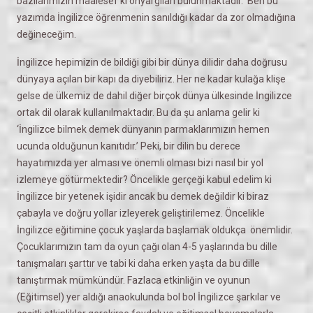
bazılarımızın maalesef ki önyargıları bulunmaktadır. Ben bu
yazımda İngilizce öğrenmenin sanıldığı kadar da zor olmadığına
değineceğim.
İngilizce hepimizin de bildiği gibi bir dünya dilidir daha doğrusu
dünyaya açılan bir kapı da diyebiliriz. Her ne kadar kulağa klişe
gelse de ülkemiz de dahil diğer birçok dünya ülkesinde İngilizce
ortak dil olarak kullanılmaktadır. Bu da şu anlama gelir ki
‘İngilizce bilmek demek dünyanın parmaklarımızın hemen
ucunda olduğunun kanıtıdır.’ Peki, bir dilin bu derece
hayatımızda yer alması ve önemli olması bizi nasıl bir yol
izlemeye götürmektedir? Öncelikle gerçeği kabul edelim ki
İngilizce bir yetenek işidir ancak bu demek değildir ki biraz
çabayla ve doğru yollar izleyerek geliştirilemez. Öncelikle
İngilizce eğitimine çocuk yaşlarda başlamak oldukça önemlidir.
Çocuklarımızın tam da oyun çağı olan 4-5 yaşlarında bu dille
tanışmaları şarttır ve tabi ki daha erken yaşta da bu dille
tanıştırmak mümkündür. Fazlaca etkinliğin ve oyunun
(Eğitimsel) yer aldığı anaokulunda bol bol İngilizce şarkılar ve