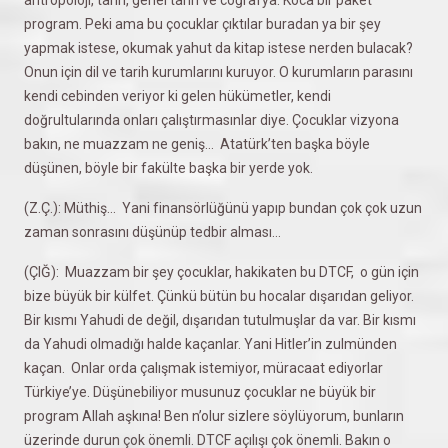
program. Peki ama bu çocuklar çıktılar buradan ya bir şey
yapmak istese, okumak yahut da kitap istese nerden bulacak?
Onun için dil ve tarih kurumlarını kuruyor. O kurumların parasını
kendi cebinden veriyor ki gelen hükümetler, kendi
doğrultularında onları çalıştırmasınlar diye. Çocuklar vizyona
bakın, ne muazzam ne geniş… Atatürk’ten başka böyle
düşünen, böyle bir fakülte başka bir yerde yok.
(Z.Ç.): Müthiş… Yani finansörlüğünü yapıp bundan çok çok uzun
zaman sonrasını düşünüp tedbir alması…
(ÇIĞ): Muazzam bir şey çocuklar, hakikaten bu DTCF, o gün için
bize büyük bir külfet. Çünkü bütün bu hocalar dışarıdan geliyor.
Bir kısmı Yahudi de değil, dışarıdan tutulmuşlar da var. Bir kısmı
da Yahudi olmadığı halde kaçanlar. Yani Hitler’in zulmünden
kaçan. Onlar orda çalışmak istemiyor, müracaat ediyorlar
Türkiye’ye. Düşünebiliyor musunuz çocuklar ne büyük bir
program Allah aşkına! Ben n’olur sizlere söylüyorum, bunların
üzerinde durun çok önemli. DTCF açılışı çok önemli. Bakın o