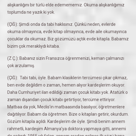
alışkanlığını bir türlü elde edemememiz. Okuma alışkanlığımız
toplumda ne yazık ki yok.
(ÇIĞ): Şimdi onda da tabi haklısınız. Çünkü neden, evlerde
okuma olmayınca, evde kitap olmayınca, evde aile okumayınca
çocuklar da okumaz. Biz gözümüzü açtık evde kitapla. Babamız
bizim çok meraklıydı kitaba.
(Z.Ç.): Babanız sizin Fransızca öğrenmenizi, keman çalmanızı
çok arzulamış.
(ÇIĞ): Tabi tabi, öyle. Babam klasiklerin tercümesi çıkar çıkmaz,
ben evde değildim o zaman, hemen alıyor kardeşlerim okuyor.
Daha Cumhuriyet ilan edildiği zaman çocuk kitabı yok. Atatürk o
zaman dışarıdan çocuk kitabı getirtiyor, tercüme ettiriyor.
Matbaa da yok, Meclis’in matbaasında basılıyor, öğretmenlere
dağıtılıyor. Babam da öğretmen. Bize o kitapları getirir, okurdum.
Gözüm kitapla açıldı. Kardeşlerim de öyle. Şimdi benim annem
rahmetli, kardeşim Almanya’ya doktora yapmaya gitti, annemi
de çağırdı, 1955 yılı falan, annem oradan gelince ilk sözü bana