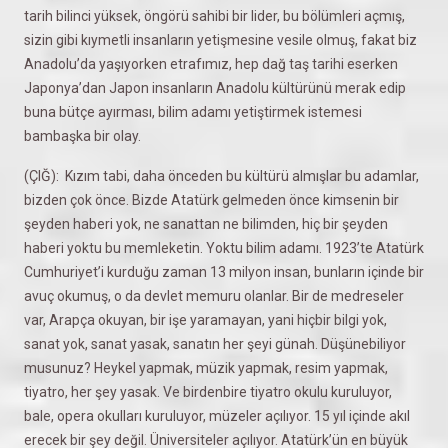
tarih bilinci yüksek, öngörü sahibi bir lider, bu bölümleri açmış,
sizin gibi kıymetli insanların yetişmesine vesile olmuş, fakat biz
Anadolu’da yaşıyorken etrafımız, hep dağ taş tarihi eserken
Japonya’dan Japon insanların Anadolu kültürünü merak edip
buna bütçe ayırması, bilim adamı yetiştirmek istemesi
bambaşka bir olay.
(ÇIĞ): Kızım tabi, daha önceden bu kültürü almışlar bu adamlar,
bizden çok önce. Bizde Atatürk gelmeden önce kimsenin bir
şeyden haberi yok, ne sanattan ne bilimden, hiç bir şeyden
haberi yoktu bu memleketin. Yoktu bilim adamı. 1923’te Atatürk
Cumhuriyet’i kurduğu zaman 13 milyon insan, bunların içinde bir
avuç okumuş, o da devlet memuru olanlar. Bir de medreseler
var, Arapça okuyan, bir işe yaramayan, yani hiçbir bilgi yok,
sanat yok, sanat yasak, sanatın her şeyi günah. Düşünebiliyor
musunuz? Heykel yapmak, müzik yapmak, resim yapmak,
tiyatro, her şey yasak. Ve birdenbire tiyatro okulu kuruluyor,
bale, opera okulları kuruluyor, müzeler açılıyor. 15 yıl içinde akıl
erecek bir şey değil. Üniversiteler açılıyor. Atatürk’ün en büyük