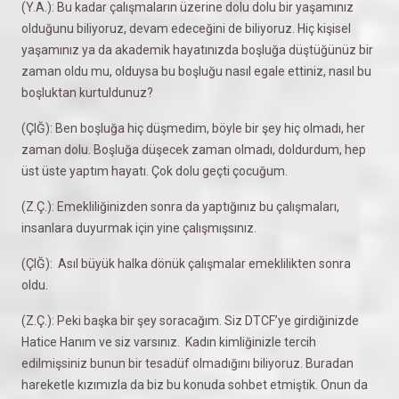
(Y.A.): Bu kadar çalışmaların üzerine dolu dolu bir yaşamınız
olduğunu biliyoruz, devam edeceğini de biliyoruz. Hiç kişisel
yaşamınız ya da akademik hayatınızda boşluğa düştüğünüz bir
zaman oldu mu, olduysa bu boşluğu nasıl egale ettiniz, nasıl bu
boşluktan kurtuldunuz?
(ÇIĞ): Ben boşluğa hiç düşmedim, böyle bir şey hiç olmadı, her
zaman dolu. Boşluğa düşecek zaman olmadı, doldurdum, hep
üst üste yaptım hayatı. Çok dolu geçti çocuğum.
(Z.Ç.): Emekliliğinizden sonra da yaptığınız bu çalışmaları,
insanlara duyurmak için yine çalışmışsınız.
(ÇIĞ): Asıl büyük halka dönük çalışmalar emeklilikten sonra
oldu.
(Z.Ç.): Peki başka bir şey soracağım. Siz DTCF’ye girdiğinizde
Hatice Hanım ve siz varsınız. Kadın kimliğinizle tercih
edilmişsiniz bunun bir tesadüf olmadığını biliyoruz. Buradan
hareketle kızımızla da biz bu konuda sohbet etmiştik. Onun da