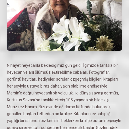
Nihayet heyecanla beklediğimiz gün geldi. İçimizde tarifsiz bir
heyecan ve anı ölümsüzleştirebilme çabaları. Fotoğraflar,
görüntü kayıtları, hediyeler, sorular, özgeçmiş bilgileri, kitapları,
her şeyiyle ustaya biraz daha yakın olabilme endişesiyle
Mersin’e doğru heyecanlı bir yolculuk. İki dünya savaşı görmüş,
Kurtuluş Savaşı’na tanıklık etmiş 105 yaşında bir bilge kişi
Muazzez Hanım. Bizi evinde ağırlama lütfunda bulunarak,
gönülleri baştan fetheden bir kraliçe. Kitapların ev sahipliği
yaptığı bir salonda biz kedisini beklerken kraliçe bütün neşesiyle
odaya girer ve tatlı sohbetine hemencecik başlar. Gözlerindeki