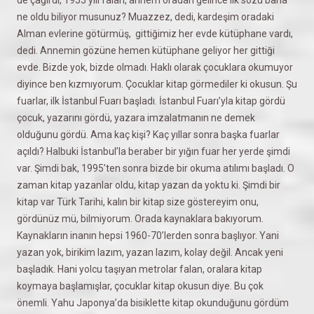
ne oldu biliyor musunuz? Muazzez, dedi, kardeşim oradaki
Alman evlerine götürmüş, gittiğimiz her evde kütüphane vardı,
dedi. Annemin gözüne hemen kütüphane geliyor her gittiği
evde. Bizde yok, bizde olmadı. Haklı olarak çocuklara okumuyor
diyince ben kızmıyorum. Çocuklar kitap görmediler ki okusun. Şu
fuarlar, ilk İstanbul Fuarı başladı. İstanbul Fuarı’yla kitap gördü
çocuk, yazarını gördü, yazara imzalatmanın ne demek
olduğunu gördü. Ama kaç kişi? Kaç yıllar sonra başka fuarlar
açıldı? Halbuki İstanbul’la beraber bir yığın fuar her yerde şimdi
var. Şimdi bak, 1995’ten sonra bizde bir okuma atılımı başladı. O
zaman kitap yazanlar oldu, kitap yazan da yoktu ki. Şimdi bir
kitap var Türk Tarihi, kalın bir kitap size göstereyim onu,
gördünüz mü, bilmiyorum. Orada kaynaklara bakıyorum.
Kaynakların inanın hepsi 1960-70’lerden sonra başlıyor. Yani
yazan yok, birikim lazım, yazan lazım, kolay değil. Ancak yeni
başladık. Hani yolcu taşıyan metrolar falan, oralara kitap
koymaya başlamışlar, çocuklar kitap okusun diye. Bu çok
önemli. Yahu Japonya’da bisiklette kitap okunduğunu gördüm