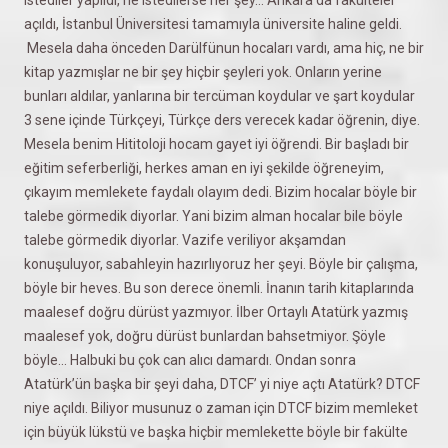
açıldı, İstanbul Üniversitesi tamamıyla üniversite haline geldi.
Mesela daha önceden Darülfünun hocaları vardı, ama hiç, ne bir
kitap yazmışlar ne bir şey hiçbir şeyleri yok. Onların yerine
bunları aldılar, yanlarına bir tercüman koydular ve şart koydular
3 sene içinde Türkçeyi, Türkçe ders verecek kadar öğrenin, diye.
Mesela benim Hititoloji hocam gayet iyi öğrendi. Bir başladı bir
eğitim seferberliği, herkes aman en iyi şekilde öğreneyim,
çıkayım memlekete faydalı olayım dedi. Bizim hocalar böyle bir
talebe görmedik diyorlar. Yani bizim alman hocalar bile böyle
talebe görmedik diyorlar. Vazife veriliyor akşamdan
konuşuluyor, sabahleyin hazırlıyoruz her şeyi. Böyle bir çalışma,
böyle bir heves. Bu son derece önemli. İnanın tarih kitaplarında
maalesef doğru dürüst yazmıyor. İlber Ortaylı Atatürk yazmış
maalesef yok, doğru dürüst bunlardan bahsetmiyor. Şöyle
böyle... Halbuki bu çok can alıcı damardı. Ondan sonra
Atatürk’ün başka bir şeyi daha, DTCF’ yi niye açtı Atatürk? DTCF
niye açıldı. Biliyor musunuz o zaman için DTCF bizim memleket
için büyük lükstü ve başka hiçbir memlekette böyle bir fakülte