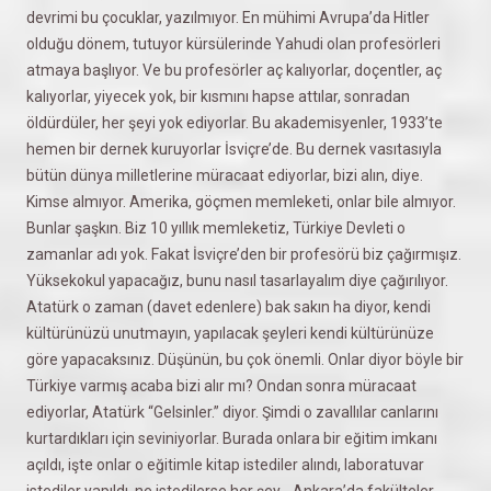
devrimi bu çocuklar, yazılmıyor. En mühimi Avrupa’da Hitler
olduğu dönem, tutuyor kürsülerinde Yahudi olan profesörleri
atmaya başlıyor. Ve bu profesörler aç kalıyorlar, doçentler, aç
kalıyorlar, yiyecek yok, bir kısmını hapse attılar, sonradan
öldürdüler, her şeyi yok ediyorlar. Bu akademisyenler, 1933’te
hemen bir dernek kuruyorlar İsviçre’de. Bu dernek vasıtasıyla
bütün dünya milletlerine müracaat ediyorlar, bizi alın, diye.
Kimse almıyor. Amerika, göçmen memleketi, onlar bile almıyor.
Bunlar şaşkın. Biz 10 yıllık memleketiz, Türkiye Devleti o
zamanlar adı yok. Fakat İsviçre’den bir profesörü biz çağırmışız.
Yüksekokul yapacağız, bunu nasıl tasarlayalım diye çağırılıyor.
Atatürk o zaman (davet edenlere) bak sakın ha diyor, kendi
kültürünüzü unutmayın, yapılacak şeyleri kendi kültürünüze
göre yapacaksınız. Düşünün, bu çok önemli. Onlar diyor böyle bir
Türkiye varmış acaba bizi alır mı? Ondan sonra müracaat
ediyorlar, Atatürk “Gelsinler.” diyor. Şimdi o zavallılar canlarını
kurtardıkları için seviniyorlar. Burada onlara bir eğitim imkanı
açıldı, işte onlar o eğitimle kitap istediler alındı, laboratuvar
istediler yapıldı, ne istedilerse her şey… Ankara’da fakülteler