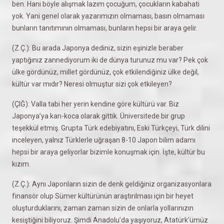
ben. Hani böyle alışmak lazım çocuğum, çocukların kabahati
yok. Yani genel olarak yazarımızın olmaması, basın olmaması
bunların tanıtımının olmaması, bunların hepsi bir araya gelir.
(Z.Ç.): Bu arada Japonya dediniz, sizin eşinizle beraber
yaptığınız zannediyorum iki de dünya turunuz mu var? Pek çok
ülke gördünüz, millet gördünüz, çok etkilendiğiniz ülke değil,
kültür var mıdır? Neresi olmuştur sizi çok etkileyen?
(ÇIĞ): Valla tabi her yerin kendine göre kültürü var. Biz
Japonya’ya karı-koca olarak gittik. Üniversitede bir grup
teşekkül etmiş. Grupta Türk edebiyatını, Eski Türkçeyi, Türk dilini
inceleyen, yalnız Türklerle uğraşan 8-10 Japon bilim adamı
hepsi bir araya geliyorlar bizimle konuşmak için. İşte, kültür bu
kızım.
(Z.Ç.): Aynı Japonların sizin de denk geldiğiniz organizasyonlara
finansör olup Sümer kültürünün araştırılması için bir heyet
oluşturduklarını, zaman zaman sizin de onlarla yollarınızın
kesiştiğini biliyoruz. Şimdi Anadolu’da yaşıyoruz, Atatürk’ümüz