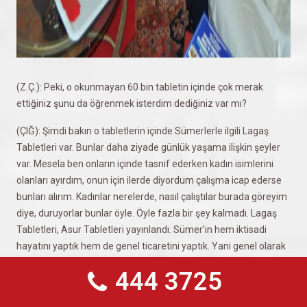
(Z.Ç.): Peki, o okunmayan 60 bin tabletin içinde çok merak
ettiğiniz şunu da öğrenmek isterdim dediğiniz var mı?
(ÇIĞ): Şimdi bakın o tabletlerin içinde Sümerlerle ilgili Lagaş
Tabletleri var. Bunlar daha ziyade günlük yaşama ilişkin şeyler
var. Mesela ben onların içinde tasnif ederken kadın isimlerini
olanları ayırdım, onun için ilerde diyordum çalışma icap ederse
bunları alırım. Kadınlar nerelerde, nasıl çalıştılar burada göreyim
diye, duruyorlar bunlar öyle. Öyle fazla bir şey kalmadı. Lagaş
Tabletleri, Asur Tabletleri yayınlandı. Sümer’in hem iktisadi
hayatını yaptık hem de genel ticaretini yaptık. Yani genel olarak
orda çok tablet kalmadı onu demek istiyorum.
444 3725
(ÇIĞ): E öyle. Derler çünkü Türkler her tarafa kol atmışlar. İşte
Atatürk bunun için DTCF’yi kuruyor.