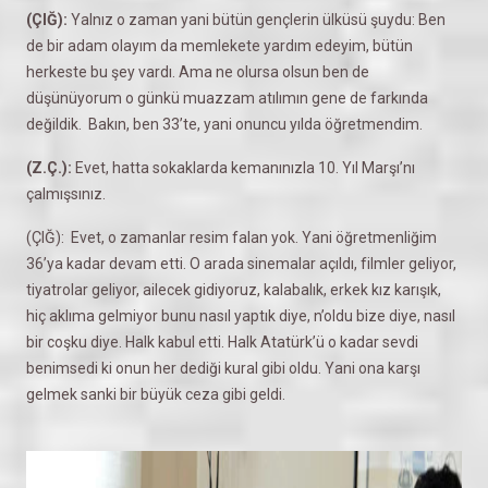
(ÇIĞ):
Yalnız o zaman yani bütün gençlerin ülküsü şuydu: Ben
de bir adam olayım da memlekete yardım edeyim, bütün
herkeste bu şey vardı. Ama ne olursa olsun ben de
düşünüyorum o günkü muazzam atılımın gene de farkında
değildik. Bakın, ben 33’te, yani onuncu yılda öğretmendim.
(Z.Ç.):
Evet, hatta sokaklarda kemanınızla 10. Yıl Marşı’nı
çalmışsınız.
(ÇIĞ): Evet, o zamanlar resim falan yok. Yani öğretmenliğim
36’ya kadar devam etti. O arada sinemalar açıldı, filmler geliyor,
tiyatrolar geliyor, ailecek gidiyoruz, kalabalık, erkek kız karışık,
hiç aklıma gelmiyor bunu nasıl yaptık diye, n’oldu bize diye, nasıl
bir coşku diye. Halk kabul etti. Halk Atatürk’ü o kadar sevdi
benimsedi ki onun her dediği kural gibi oldu. Yani ona karşı
gelmek sanki bir büyük ceza gibi geldi.