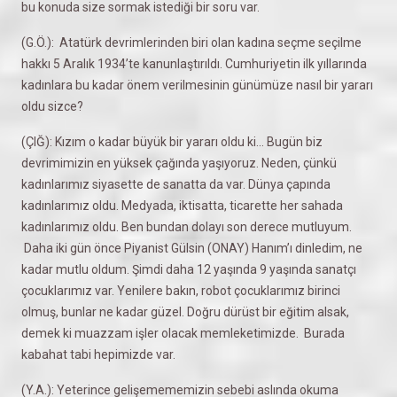
bu konuda size sormak istediği bir soru var.
(G.Ö.): Atatürk devrimlerinden biri olan kadına seçme seçilme
hakkı 5 Aralık 1934’te kanunlaştırıldı. Cumhuriyetin ilk yıllarında
kadınlara bu kadar önem verilmesinin günümüze nasıl bir yararı
oldu sizce?
(ÇIĞ): Kızım o kadar büyük bir yararı oldu ki... Bugün biz
devrimimizin en yüksek çağında yaşıyoruz. Neden, çünkü
kadınlarımız siyasette de sanatta da var. Dünya çapında
kadınlarımız oldu. Medyada, iktisatta, ticarette her sahada
kadınlarımız oldu. Ben bundan dolayı son derece mutluyum.
Daha iki gün önce Piyanist Gülsin (ONAY) Hanım’ı dinledim, ne
kadar mutlu oldum. Şimdi daha 12 yaşında 9 yaşında sanatçı
çocuklarımız var. Yenilere bakın, robot çocuklarımız birinci
olmuş, bunlar ne kadar güzel. Doğru dürüst bir eğitim alsak,
demek ki muazzam işler olacak memleketimizde. Burada
kabahat tabi hepimizde var.
(Y.A.): Yeterince gelişemememizin sebebi aslında okuma