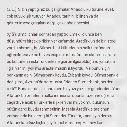
(Z.Ç.): Sizin yaptığınız bu çalışmalar Anadolu kültürüne, evet,
çok büyük ışık tutuyor, Anadolu tarihini, bilinen ya da
gösterilmeye çalışılanı değil, çok daha öncesini.
(ÇIĞ): Şimdi onları sonradan yaptık. Emekli olunca ben
düşündüm birçok birikim var kafamda. Atatürk’ün de bir isteği
vardı, rahmetli, bu Sümer-Hitit kültürlerinin halk tarafından
öğrenilmesi ve bir heves edip onlar tarafından okunması, yani
bu kültürlerin eski Türklerle ne gibi bir ilgisi olduğunu yahut da
ilgisi var mı, yok mu araştırılmasını istiyordu. Ve bunun için
bankanın adını Sümerbank koydu, Etibank koydu. Sümerbank el
değiştirdi, Avrupa’da sormuşlar: “Neden Sümerbank, nerden
çıktı?” Bana sordular, sonra ben bir yazı yazdım gönderdim. Yani
Atatürk bu bilimlerin halka inmesi için, bunlar üzerine öğrenci
çağırdı ve acaba Türklerle ilişkileri var mı yok mu bulunsun,
bütün derdi buydu rahmetlinin. Mesela Atatürk’e taa onun
zamanında biri demiş ki Sümerler Türk’tür, kanıtlayın demiş,
Atatürk kanıtsız hiçbir şeyi kabul etmemiş. Her şey kanıtlı