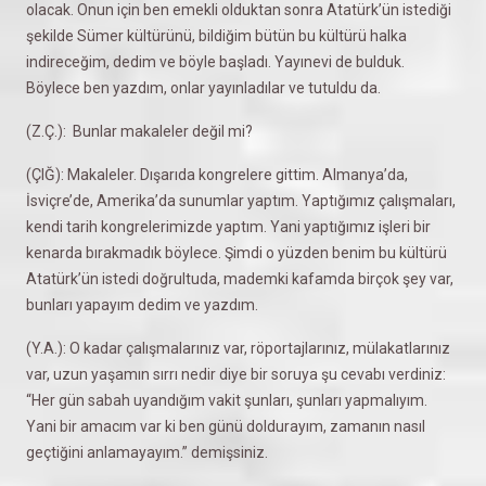
olacak. Onun için ben emekli olduktan sonra Atatürk’ün istediği
şekilde Sümer kültürünü, bildiğim bütün bu kültürü halka
indireceğim, dedim ve böyle başladı. Yayınevi de bulduk.
Böylece ben yazdım, onlar yayınladılar ve tutuldu da.
(Z.Ç.): Bunlar makaleler değil mi?
(ÇIĞ): Makaleler. Dışarıda kongrelere gittim. Almanya’da,
İsviçre’de, Amerika’da sunumlar yaptım. Yaptığımız çalışmaları,
kendi tarih kongrelerimizde yaptım. Yani yaptığımız işleri bir
kenarda bırakmadık böylece. Şimdi o yüzden benim bu kültürü
Atatürk’ün istedi doğrultuda, mademki kafamda birçok şey var,
bunları yapayım dedim ve yazdım.
(Y.A.): O kadar çalışmalarınız var, röportajlarınız, mülakatlarınız
var, uzun yaşamın sırrı nedir diye bir soruya şu cevabı verdiniz:
“Her gün sabah uyandığım vakit şunları, şunları yapmalıyım.
Yani bir amacım var ki ben günü doldurayım, zamanın nasıl
geçtiğini anlamayayım.” demişsiniz.