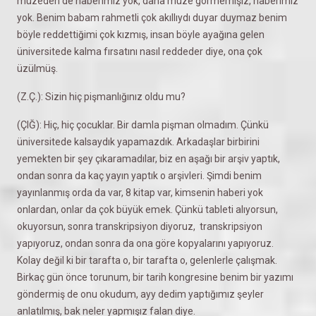
müzeden de haberimiz yok, daha müze görmemişiz, haberimiz
yok. Benim babam rahmetli çok akıllıydı duyar duymaz benim
böyle reddettiğimi çok kızmış, insan böyle ayağına gelen
üniversitede kalma fırsatını nasıl reddeder diye, ona çok
üzülmüş.
(Z.Ç.): Sizin hiç pişmanlığınız oldu mu?
(ÇIĞ): Hiç, hiç çocuklar. Bir damla pişman olmadım. Çünkü
üniversitede kalsaydık yapamazdık. Arkadaşlar birbirini
yemekten bir şey çıkaramadılar, biz en aşağı bir arşiv yaptık,
ondan sonra da kaç yayın yaptık o arşivleri. Şimdi benim
yayınlanmış orda da var, 8 kitap var, kimsenin haberi yok
onlardan, onlar da çok büyük emek. Çünkü tableti alıyorsun,
okuyorsun, sonra transkripsiyon diyoruz, transkripsiyon
yapıyoruz, ondan sonra da ona göre kopyalarını yapıyoruz.
Kolay değil ki bir tarafta o, bir tarafta o, gelenlerle çalışmak.
Birkaç gün önce torunum, bir tarih kongresine benim bir yazımı
göndermiş de onu okudum, ayy dedim yaptığımız şeyler
anlatılmış, bak neler yapmışız falan diye.