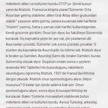
milletlerin dilleri ve kültürleri kondu DTCF’ye. Şimdi bunun
yanında Atatürk, Fransızca kitapta yazan“Sümerler Orta
Asya’dan gelmiş olabilirler, dilleri Ural-Altay dilleri grubundan
olabilir.” yazısının altını çizmiş, yanına kocaman eski harflerle
“mühim” yazmış. Daha o zaman eski harfler kullanıldığından.
Kendi gözümle gördüm. Onun için diyor, bu fakülteye Sümeroloji
konacak. Dış kaynakta şöyle bir şey var, çivi yazılarının dili
Asurcadan çözüldü. Sümerler çok sonra çözüldü çocuklar. O
yüzden dış kaynaklarda Asurolojidir, bu bilimin adı. Atatürk diyor
ki bırakın şu Samileri, Asuroloji Sami dili, bırakın Samileri, burası
Sümeroloji olacak diyor. Düşünün ondan sonra o şeylerin
arasında Hitit Tabletleri’nin bulunduğunu, tabletlerin
okunduğunu öğrenmiş Atatürk. 1931’de Fransa’da Hititoloji
dergisi çıkacak. Atatürk onun sponsorluğunu alıyor, biliyor
musunuz? O kadar işin içinde adama bak sen. Onun
sponsorluğunu alıyor, sonra diyor ki buraya Hititoloji de
kurulacak. Bakın Türklerle münasebeti olabilecek bütün
milletlerin dilleri ve kültürleri kondu. Ayrıca Türkoloji, arkeoloji,
antropoloji, tarih, genel tarih ve coğrafya. Koca bir paket