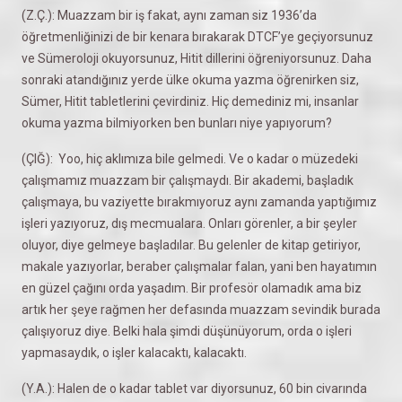
(Z.Ç.): Muazzam bir iş fakat, aynı zaman siz 1936’da
öğretmenliğinizi de bir kenara bırakarak DTCF’ye geçiyorsunuz
ve Sümeroloji okuyorsunuz, Hitit dillerini öğreniyorsunuz. Daha
sonraki atandığınız yerde ülke okuma yazma öğrenirken siz,
Sümer, Hitit tabletlerini çevirdiniz. Hiç demediniz mi, insanlar
okuma yazma bilmiyorken ben bunları niye yapıyorum?
(ÇIĞ): Yoo, hiç aklımıza bile gelmedi. Ve o kadar o müzedeki
çalışmamız muazzam bir çalışmaydı. Bir akademi, başladık
çalışmaya, bu vaziyette bırakmıyoruz aynı zamanda yaptığımız
işleri yazıyoruz, dış mecmualara. Onları görenler, a bir şeyler
oluyor, diye gelmeye başladılar. Bu gelenler de kitap getiriyor,
makale yazıyorlar, beraber çalışmalar falan, yani ben hayatımın
en güzel çağını orda yaşadım. Bir profesör olamadık ama biz
artık her şeye rağmen her defasında muazzam sevindik burada
çalışıyoruz diye. Belki hala şimdi düşünüyorum, orda o işleri
yapmasaydık, o işler kalacaktı, kalacaktı.
(Y.A.): Halen de o kadar tablet var diyorsunuz, 60 bin civarında