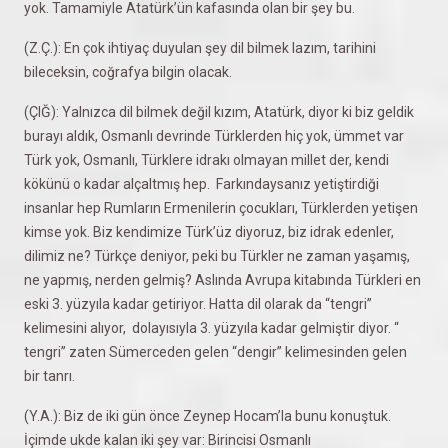
yok. Tamamiyle Atatürk’ün kafasında olan bir şey bu.
(Z.Ç.): En çok ihtiyaç duyulan şey dil bilmek lazım, tarihini
bileceksin, coğrafya bilgin olacak.
(ÇIĞ): Yalnızca dil bilmek değil kızım, Atatürk, diyor ki biz geldik
burayı aldık, Osmanlı devrinde Türklerden hiç yok, ümmet var
Türk yok, Osmanlı, Türklere idrakı olmayan millet der, kendi
kökünü o kadar alçaltmış hep. Farkındaysanız yetiştirdiği
insanlar hep Rumların Ermenilerin çocukları, Türklerden yetişen
kimse yok. Biz kendimize Türk’üz diyoruz, biz idrak edenler,
dilimiz ne? Türkçe deniyor, peki bu Türkler ne zaman yaşamış,
ne yapmış, nerden gelmiş? Aslında Avrupa kitabında Türkleri en
eski 3. yüzyıla kadar getiriyor. Hatta dil olarak da “tengri”
kelimesini alıyor, dolayısıyla 3. yüzyıla kadar gelmiştir diyor. “
tengri” zaten Sümerceden gelen “dengir” kelimesinden gelen
bir tanrı.
(Y.A.): Biz de iki gün önce Zeynep Hocam’la bunu konuştuk.
İçimde ukde kalan iki şey var: Birincisi Osmanlı