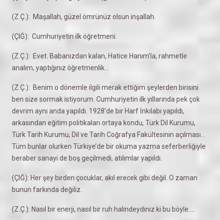
(Z.Ç.): Maşallah, güzel ömrünüz olsun inşallah.
(ÇIĞ): Cumhuriyetin ilk öğretmeni.
(Z.Ç.): Evet. Babanızdan kalan, Hatice Hanım’la, rahmetle
analım, yaptığınız öğretmenlik…
(Z.Ç.): Benim o dönemle ilgili merak ettiğim şeylerden birisini
ben size sormak istiyorum. Cumhuriyetin ilk yıllarında pek çok
devrim aynı anda yapıldı. 1928’de bir Harf İnkılabı yapıldı,
arkasından eğitim politikaları ortaya kondu, Türk Dil Kurumu,
Türk Tarih Kurumu, Dil ve Tarih Coğrafya Fakültesinin açılması…
Tüm bunlar olurken Türkiye’de bir okuma yazma seferberliğiyle
beraber sanayi de boş geçilmedi, atılımlar yapıldı.
(ÇIĞ): Her şey birden çocuklar, akıl erecek gibi değil. O zaman
bunun farkında değiliz.
(Z.Ç.): Nasıl bir enerji, nasıl bir ruh halindeydiniz ki bu böyle….