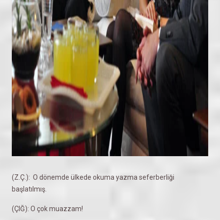
(Z.Ç.): O dönemde ülkede okuma yazma seferberliği
başlatılmış.
(ÇIĞ): O çok muazzam!