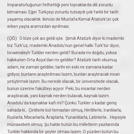
İmparatorluğunun fethettiği yeni topraklarda dili zorunlu
kılmaması. Eğer Türkçeyi zorunlu tutsaydı çok farklı bir tarih
yaşamış olacaktık. ikincisi de Mustafa Kemal Atatürk’ün çok
erken yaşta aramızdan ayrılması.
(ÇIĞ): O bize çok acı geldi işte. Şimdi Atatürk diyor ki mademki
biz Türk’üz, mademki Anadolu’nun genel halkı Türk’tür diyor,
binaenaleyh Türkler nerden geldi? Burada mı doğdu, yoksa
hakikaten Orta Asya’dan mı geldiler? Atatürk tarih okumuş
adam, ne zaman geldiler, tarihi en eski ne zamana kadar
gidiyor, bunların araştırılması lazım, bunları araştıracak insan
yetiştirmek lazım. Bu nerede olacak, bir üniversitede olacak,
bunun üzerine fakülteyi açıyor. Peki, bu insanlar nerden
araştıracak, yani kaynak nerden bulacak, kaynak lazım.
Anadolu’da kaynaklar kafi mi? Çünkü Türkler o kadar geniş
sahada ki… Çinlilerle bol temasları olmuş, Hintlilerle, İranlılarla,
Ruslarla, Macarlarla, Araplarla, Yunanlılarla, Latinlerle… Hepsiyle
münasebeti olmuş. Şu halde bütün bu milletlerin yazılarında
Türkler hakkında bir şeyler olması lazım. O yüzden bütün bu