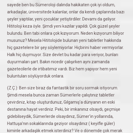
sayede ben bu Sümeroloji dalında hakikaten çok iyi oldum,
arkadaşlar, üniversitede kalanlar, onlar da kendi çaplarında bazı
şeyler yaptılar, yeni çocuklar yetiştirdiler. Devamı da geliyor.
Hititoloji keza öyle. Şimdi yeni kazılar yapıldı. Çok güzel şeyler
bulundu. Ben tabi onlara çok kızıyorum. Neden kızıyorum biliyor
musunuz? Mesela Hititolojide bulunan yeni tabletler hakkında
hiç gazetelere bir şey söylemiyorlar. Hiçbirini haber vermiyorlar.
Halk hiç duymuyor. Size devlet bu kadar para veriyor, bunları
duyurmaları şart. Bakın nicedir çalışırken aynı zamanda
gazetecilerle de irtibatımız vardı. Biz hem yapıyor hem yeni
buluntuları söylüyorduk onlara.
(Z.Ç.): Ben size biraz da fantastik bir soru sormak istiyorum.
Şimdi mesela bunca zaman Sümerlerle çalıştınız tabletler
çevirdiniz, kitap oluşturdunuz, Gılgamış’a dünyanın en eski
destanına hayat verdiniz. Peki, bir imkanınız olsaydı, geçmişe
gidebilseydik, Sümerlerde olsaydınız, Sümer’in yollarında,
Hattuşa’nın sokaklarında geziyor olsaydınız ( keyifle güler)
kiminle arkadaşlık etmek isterdiniz? Ve o dönemde çok merak