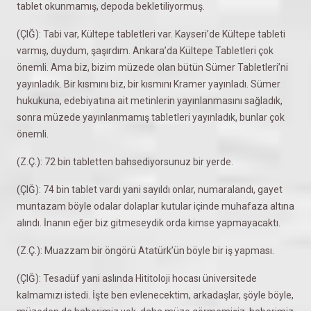
tablet okunmamış, depoda bekletiliyormuş.
(ÇIĞ): Tabi var, Kültepe tabletleri var. Kayseri’de Kültepe tableti
varmış, duydum, şaşırdım. Ankara’da Kültepe Tabletleri çok
önemli. Ama biz, bizim müzede olan bütün Sümer Tabletleri’ni
yayınladık. Bir kısmını biz, bir kısmını Kramer yayınladı. Sümer
hukukuna, edebiyatına ait metinlerin yayınlanmasını sağladık,
sonra müzede yayınlanmamış tabletleri yayınladık, bunlar çok
önemli.
(Z.Ç.): 72 bin tabletten bahsediyorsunuz bir yerde.
(ÇIĞ): 74 bin tablet vardı yani sayıldı onlar, numaralandı, gayet
muntazam böyle odalar dolaplar kutular içinde muhafaza altına
alındı. İnanın eğer biz gitmeseydik orda kimse yapmayacaktı.
(Z.Ç.): Muazzam bir öngörü Atatürk’ün böyle bir iş yapması.
(ÇIĞ): Tesadüf yani aslında Hititoloji hocası üniversitede
kalmamızı istedi. İşte ben evlenecektim, arkadaşlar, şöyle böyle,