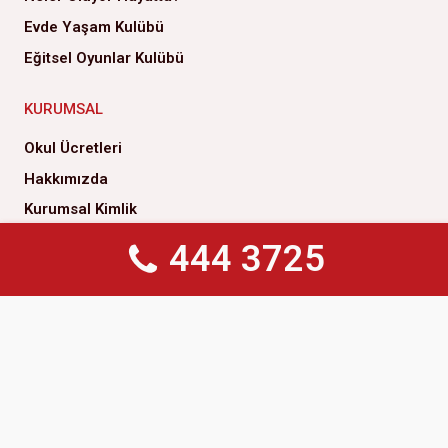
Evde Yaşam Kulübü
Eğitsel Oyunlar Kulübü
KURUMSAL
Okul Ücretleri
Hakkımızda
Kurumsal Kimlik
Yönetim Kurulu
444 3725
444 3725
Genel Müdürlük
Yönetim Kurulu Başkanımızın Mesajı
Çözüm Ortaklarımız
İlke ve Değerlerimiz
Kalite Politikamız
Sosyal Sorumluluk