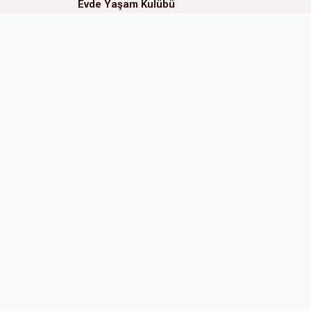
Evde Yaşam Kulübü
Eğitsel Oyunlar Kulübü
ERAL OKULLARI (Çukurova
ERAL 
Kampüs)
Adres:
Adres:
Huzurevleri Mah. 77123 Sk.
01170 
No:3 01360 Çukurova Adana, Türkiye