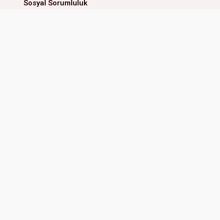
Sosyal Sorumluluk
İnsan Kaynakları
MİNİ ANAOKULU
ERAL İLKOKUL & ORTAOKUL
Güzelyalı Mah. 81128 Sk. No:4
Adres:
Güzelyalı Mah. 81107 Sk
Çukurova Adana, Türkiye
No:3/1 01170 Çukurova Adana, 