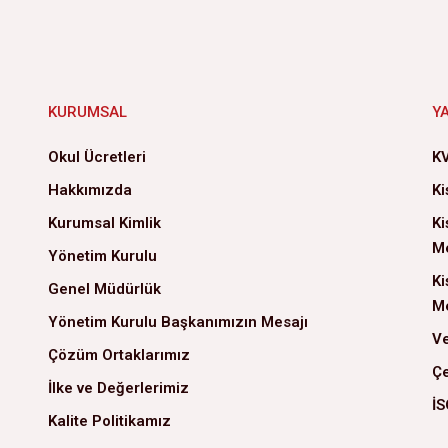
KURUMSAL
Y
Okul Ücretleri
KV
Hakkımızda
Ki
Kurumsal Kimlik
Ki
Me
Yönetim Kurulu
Ki
Genel Müdürlük
Me
Yönetim Kurulu Başkanımızın Mesajı
Ve
Çözüm Ortaklarımız
Çe
İlke ve Değerlerimiz
İS
Kalite Politikamız