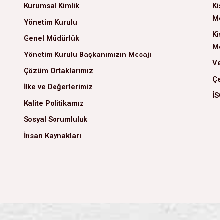
Kurumsal Kimlik
Ki
Me
Yönetim Kurulu
Ki
Genel Müdürlük
Me
Yönetim Kurulu Başkanımızın Mesajı
Ve
Çözüm Ortaklarımız
Çe
İlke ve Değerlerimiz
İS
Kalite Politikamız
Sosyal Sorumluluk
İnsan Kaynakları