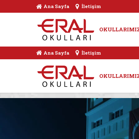
Ana Sayfa
İletişim
OKULLARIMI
Ana Sayfa
İletişim
OKULLARIMI