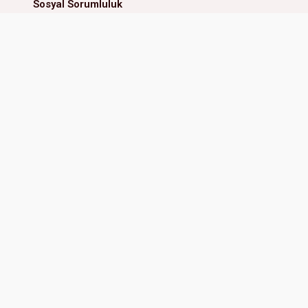
Sosyal Sorumluluk
İnsan Kaynakları
MİNİ ANAOKULU
ERAL İLKOKUL & ORTAOKUL
Güzelyalı Mah. 81128 Sk. No:4
Adres:
Güzelyalı Mah. 81107 Sk
Çukurova Adana, Türkiye
No:3/1 01170 Çukurova Adana, 