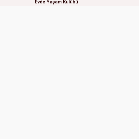
Evde Yaşam Kulübü
Eğitsel Oyunlar Kulübü
ERAL OKULLARI (Çukurova
ERAL 
Kampüs)
Adres:
Adres:
Huzurevleri Mah. 77123 Sk.
01170 
No:3 01360 Çukurova Adana, Türkiye