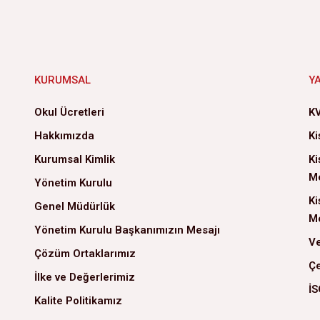
KURUMSAL
Y
Okul Ücretleri
KV
Hakkımızda
Ki
Kurumsal Kimlik
Ki
Me
Yönetim Kurulu
Ki
Genel Müdürlük
Me
Yönetim Kurulu Başkanımızın Mesajı
Ve
Çözüm Ortaklarımız
Çe
İlke ve Değerlerimiz
İS
Kalite Politikamız