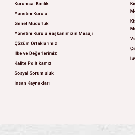
Kurumsal Kimlik
Ki
Me
Yönetim Kurulu
Ki
Genel Müdürlük
Me
Yönetim Kurulu Başkanımızın Mesajı
Ve
Çözüm Ortaklarımız
Çe
İlke ve Değerlerimiz
İS
Kalite Politikamız
Sosyal Sorumluluk
İnsan Kaynakları