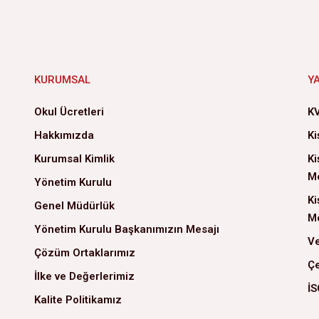
KURUMSAL
Y
Okul Ücretleri
KV
Hakkımızda
Ki
Kurumsal Kimlik
Ki
Me
Yönetim Kurulu
Ki
Genel Müdürlük
Me
Yönetim Kurulu Başkanımızın Mesajı
Ve
Çözüm Ortaklarımız
Çe
İlke ve Değerlerimiz
İS
Kalite Politikamız