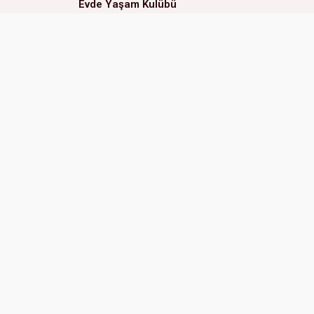
Evde Yaşam Kulübü
Eğitsel Oyunlar Kulübü
ERAL OKULLARI (Çukurova
ERAL 
Kampüs)
Adres:
Adres:
Huzurevleri Mah. 77123 Sk.
01170 
No:3 01360 Çukurova Adana, Türkiye