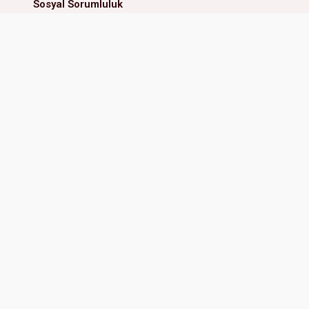
Sosyal Sorumluluk
İnsan Kaynakları
MİNİ ANAOKULU
ERAL İLKOKUL & ORTAOKUL
Güzelyalı Mah. 81128 Sk. No:4
Adres:
Güzelyalı Mah. 81107 Sk
Çukurova Adana, Türkiye
No:3/1 01170 Çukurova Adana, 