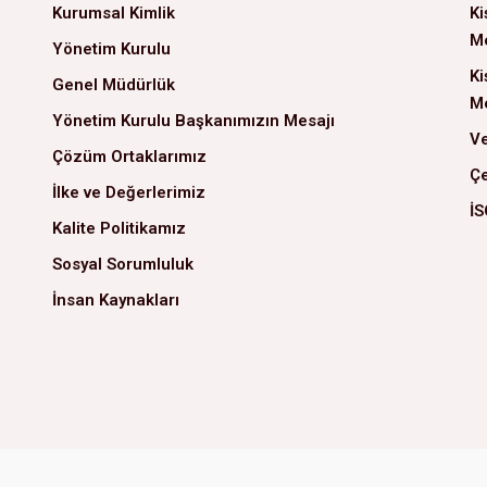
Kurumsal Kimlik
Ki
Me
Yönetim Kurulu
Ki
Genel Müdürlük
Me
Yönetim Kurulu Başkanımızın Mesajı
Ve
Çözüm Ortaklarımız
Çe
İlke ve Değerlerimiz
İS
Kalite Politikamız
Sosyal Sorumluluk
İnsan Kaynakları