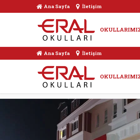
Ana Sayfa
İletişim
OKULLARIMI
Ana Sayfa
İletişim
OKULLARIMI