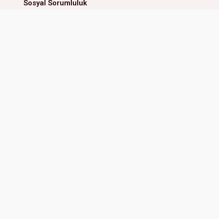
Sosyal Sorumluluk
İnsan Kaynakları
MİNİ ANAOKULU
ERAL İLKOKUL & ORTAOKUL
Güzelyalı Mah. 81128 Sk. No:4
Adres:
Güzelyalı Mah. 81107 Sk
Çukurova Adana, Türkiye
No:3/1 01170 Çukurova Adana, 