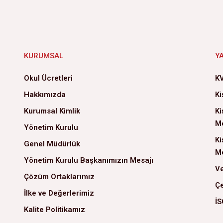
KURUMSAL
Y
Okul Ücretleri
KV
Hakkımızda
Ki
Kurumsal Kimlik
Ki
Me
Yönetim Kurulu
Ki
Genel Müdürlük
Me
Yönetim Kurulu Başkanımızın Mesajı
Ve
Çözüm Ortaklarımız
Çe
İlke ve Değerlerimiz
İS
Kalite Politikamız