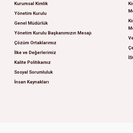
Kurumsal Kimlik
Ki
Me
Yönetim Kurulu
Ki
Genel Müdürlük
Me
Yönetim Kurulu Başkanımızın Mesajı
Ve
Çözüm Ortaklarımız
Çe
İlke ve Değerlerimiz
İS
Kalite Politikamız
Sosyal Sorumluluk
İnsan Kaynakları