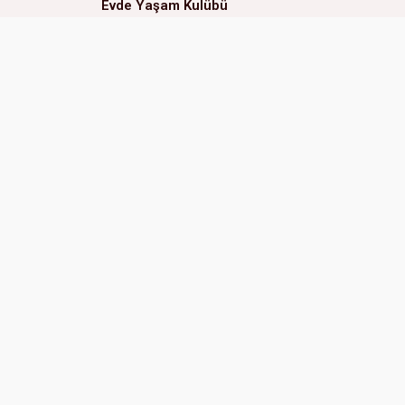
Evde Yaşam Kulübü
Eğitsel Oyunlar Kulübü
ERAL OKULLARI (Çukurova
ERAL 
Kampüs)
Adres:
Adres:
Huzurevleri Mah. 77123 Sk.
01170 
No:3 01360 Çukurova Adana, Türkiye