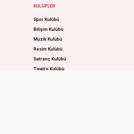
KULÜPLER
Spor Kulübü
Bilişim Kulübü
Müzik Kulübü
Resim Kulübü
Satranç Kulübü
Tiyatro Kulübü
Dans Kulübü
Yemek Kulübü
Neler Oluyor Hayatta?
Evde Yaşam Kulübü
Eğitsel Oyunlar Kulübü