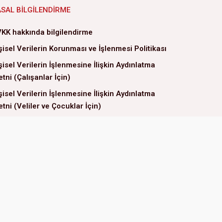
ASAL BILGILENDIRME
KK hakkında bilgilendirme
şisel Verilerin Korunması ve İşlenmesi Politikası
şisel Verilerin İşlenmesine İlişkin Aydınlatma
tni (Çalışanlar İçin)
şisel Verilerin İşlenmesine İlişkin Aydınlatma
tni (Veliler ve Çocuklar İçin)
ri Sahibi Başvuru Formu
rez Politikası
G Politikamız