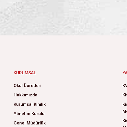
KURUMSAL
Y
Okul Ücretleri
KV
Hakkımızda
Ki
Kurumsal Kimlik
Ki
Me
Yönetim Kurulu
Ki
Genel Müdürlük