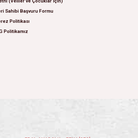
tni (Veliler ve Çocuklar İçin)
ri Sahibi Başvuru Formu
rez Politikası
G Politikamız