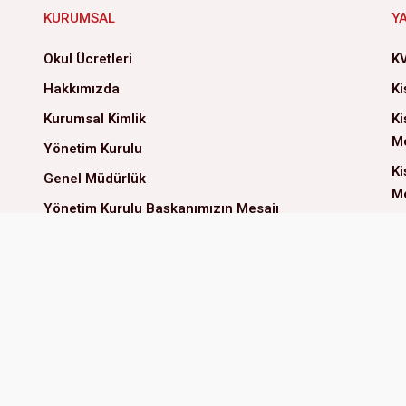
KURUMSAL
Y
Okul Ücretleri
KV
Hakkımızda
Ki
Kurumsal Kimlik
Ki
Me
Yönetim Kurulu
Ki
Genel Müdürlük
Me
Yönetim Kurulu Başkanımızın Mesajı
Ve
Çözüm Ortaklarımız
Çe
İlke ve Değerlerimiz
İS
Kalite Politikamız
Sosyal Sorumluluk
İnsan Kaynakları