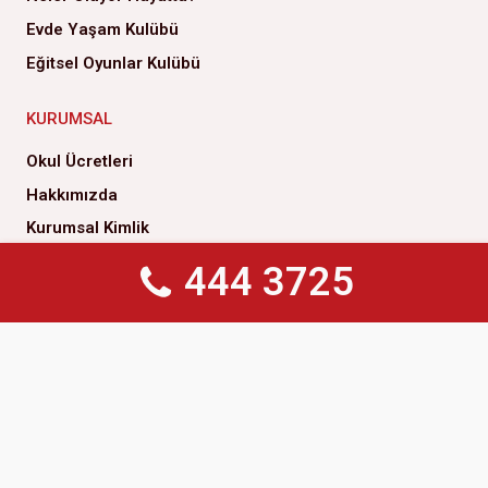
Evde Yaşam Kulübü
Eğitsel Oyunlar Kulübü
KURUMSAL
Okul Ücretleri
Hakkımızda
Kurumsal Kimlik
Yönetim Kurulu
444 3725
444 3725
Genel Müdürlük
Yönetim Kurulu Başkanımızın Mesajı
Çözüm Ortaklarımız
İlke ve Değerlerimiz
Kalite Politikamız
Sosyal Sorumluluk