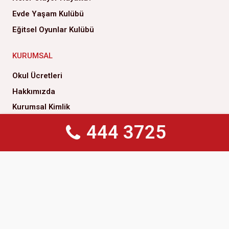
Evde Yaşam Kulübü
Eğitsel Oyunlar Kulübü
KURUMSAL
Okul Ücretleri
Hakkımızda
Kurumsal Kimlik
Yönetim Kurulu
444 3725
444 3725
Genel Müdürlük
Yönetim Kurulu Başkanımızın Mesajı
Çözüm Ortaklarımız
İlke ve Değerlerimiz
Kalite Politikamız
Sosyal Sorumluluk