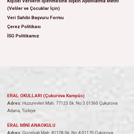
Kişisel Verilerin İşlenmesine İlişkin Aydınlatma Metni
(Veliler ve Çocuklar İçin)
Veri Sahibi Başvuru Formu
Çerez Politikası
İSG Politikamız
ERAL OKULLARI (Çukurova Kampüs)
Adres:
Huzurevleri Mah. 77123 Sk. No:3 01360 Çukurova
Adana, Türkiye
ERAL MİNİ ANAOKULU
Adres:
Güzelyalı Mah. 81128 Sk. No:4 01170 Çukurova