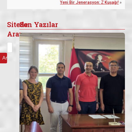
Yeni Bir Jenerasyon: Z Kuşağı!
»
Sitede
Son Yazılar
Arayın
Arama: