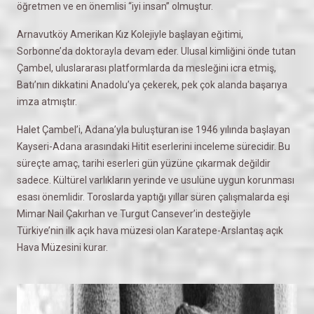
öğretmen ve en önemlisi “iyi insan” olmuştur.
Arnavutköy Amerikan Kız Kolejiyle başlayan eğitimi,
Sorbonne’da doktorayla devam eder. Ulusal kimliğini önde tutan
Çambel, uluslararası platformlarda da mesleğini icra etmiş,
Batı’nın dikkatini Anadolu’ya çekerek, pek çok alanda başarıya
imza atmıştır.
Halet Çambel’i, Adana’yla buluşturan ise 1946 yılında başlayan
Kayseri-Adana arasındaki Hitit eserlerini inceleme sürecidir. Bu
süreçte amaç, tarihi eserleri gün yüzüne çıkarmak değildir
sadece. Kültürel varlıkların yerinde ve usulüne uygun korunması
esası önemlidir. Toroslarda yaptığı yıllar süren çalışmalarda eşi
Mimar Nail Çakırhan ve Turgut Cansever’in desteğiyle
Türkiye’nin ilk açık hava müzesi olan Karatepe-Arslantaş açık
Hava Müzesini kurar.