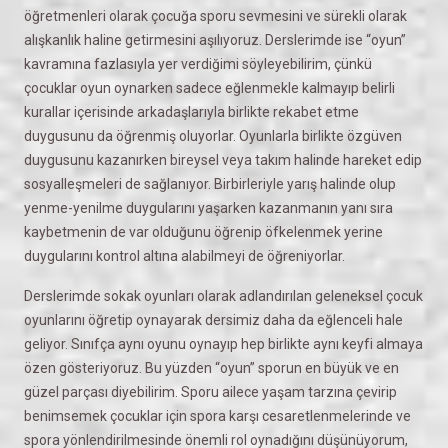
öğretmenleri olarak çocuğa sporu sevmesini ve sürekli olarak
alışkanlık haline getirmesini aşılıyoruz. Derslerimde ise “oyun”
kavramına fazlasıyla yer verdiğimi söyleyebilirim, çünkü
çocuklar oyun oynarken sadece eğlenmekle kalmayıp belirli
kurallar içerisinde arkadaşlarıyla birlikte rekabet etme
duygusunu da öğrenmiş oluyorlar. Oyunlarla birlikte özgüven
duygusunu kazanırken bireysel veya takım halinde hareket edip
sosyalleşmeleri de sağlanıyor. Birbirleriyle yarış halinde olup
yenme-yenilme duygularını yaşarken kazanmanın yanı sıra
kaybetmenin de var olduğunu öğrenip öfkelenmek yerine
duygularını kontrol altına alabilmeyi de öğreniyorlar.
Derslerimde sokak oyunları olarak adlandırılan geleneksel çocuk
oyunlarını öğretip oynayarak dersimiz daha da eğlenceli hale
geliyor. Sınıfça aynı oyunu oynayıp hep birlikte aynı keyfi almaya
özen gösteriyoruz. Bu yüzden “oyun” sporun en büyük ve en
güzel parçası diyebilirim. Sporu ailece yaşam tarzına çevirip
benimsemek çocuklar için spora karşı cesaretlenmelerinde ve
spora yönlendirilmesinde önemli rol oynadığını düşünüyorum,