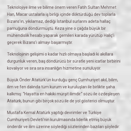
Teknolojiye ilme ve bilime önem veren Fatih Sultan Mehmet
Han, Macar ustalarla iş birliği içinde döktürdüğü dev toplarla
Bizans’ın, yıkılamaz, dediği İstanbul surlarını adeta hallaç
pamuğuna döndürmüştü. Keza yine o çağda büyük bir
mühendislik hesabı yaparak gemileri karada yürütüp Haliç’i
geçerek Bizans’ı almayı başarmıştır.
Teknolojinin gelişimi o kadar hızlı olmaya başladı ki akıllara
durgunluk veren, baş döndürücü bir süratle yeni icatlar birbirini
kovalıyor ve sıra sıra insanlığın hizmetine sunuluyor.
Büyük Önder Atatürk’ün kurduğu genç Cumhuriyet akıl, bilim,
ilim ve fen dalında tüm kurum ve kuruluşları ile birlikte şaha
kalkmış: “Hayatta en hakiki mürşit ilimdir.” sözü ile özdeşleşen
Atatürk, bunun gibi birçok sözü ile de yol gösterici olmuştur.
Mustafa Kemal Atatürk yaptığı devrimler ve Türkiye
Cumhuriyeti Devleti’nin kurulmasında liderlik etmiş büyük
önderdir ve ilim üzerine söylediği sözlerinden bazıları şöyledir: