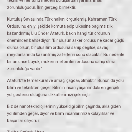
teknik ve her türlü medeni buluşlardan yararlanmak
zorunluluğudur. İlim gerçeği bilmektir.
Kurtuluş Savaşı’nda Türk halkını örgütlemiş, Kahraman Türk
Ordusu’nu en iyi şekilde komuta edip ülkesine bağımsızlık
kazandırmış Ulu Önder Atatürk, bakın hangi tür ordunun
öneminden bahsediyor: “Bir ulusun asker ordusu ne kadar güçlü
olursa olsun, bir ulus ilim ordusuna sahip değilse, savaş
meydanlarında kazanılmış zaferlerin sonu olacaktır. Bu nedenle
bir an önce büyük, mükemmel bir ilim ordusuna sahip olma
zorunluluğu vardır.”
Atatürk’te temel kural ve amaç, çağdaş olmaktır. Bunun da yolu
bilim ve teknikten geçer. Bilimin insan yaşamındaki en gerçek
yol gösterici olduğuna dikkatlerimizi çekmiştir.
Biz de nanoteknolojilerinin yükseldiği bilim çağında, akla giden
yol ilimden geçer, diyor ve bilim insanlarımıza kolaylıklar ve
başarılar diliyoruz.