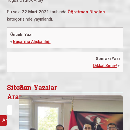
Tuğba Özütok Altay
Bu yazı
22 Mart 2021
tarihinde
Öğretmen Blogları
kategorisinde yayınlandı.
Önceki Yazı
«
Başarma Alışkanlığı
Sonraki Yazı
Dikkat Sınav!
»
Sitede
Son Yazılar
Arayın
Arama: