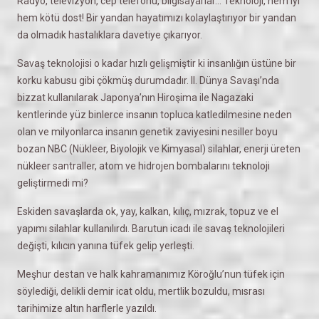
Radyo, televizyon, cep telefonu, bilgisayarlar… Teknoloji, hem iyi
hem kötü dost! Bir yandan hayatımızı kolaylaştırıyor bir yandan
da olmadık hastalıklara davetiye çıkarıyor.
Savaş teknolojisi o kadar hızlı gelişmiştir ki insanlığın üstüne bir
korku kabusu gibi çökmüş durumdadır. II. Dünya Savaşı’nda
bizzat kullanılarak Japonya’nın Hiroşima ile Nagazaki
kentlerinde yüz binlerce insanın topluca katledilmesine neden
olan ve milyonlarca insanın genetik zaviyesini nesiller boyu
bozan NBC (Nükleer, Biyolojik ve Kimyasal) silahlar, enerji üreten
nükleer santraller, atom ve hidrojen bombalarını teknoloji
geliştirmedi mi?
Eskiden savaşlarda ok, yay, kalkan, kılıç, mızrak, topuz ve el
yapımı silahlar kullanılırdı. Barutun icadı ile savaş teknolojileri
değişti, kılıcın yanına tüfek gelip yerleşti.
Meşhur destan ve halk kahramanımız Köroğlu’nun tüfek için
söylediği, delikli demir icat oldu, mertlik bozuldu, mısrası
tarihimize altın harflerle yazıldı.