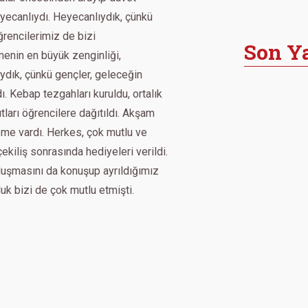
yecanlıydı. Heyecanlıydık, çünkü
ğrencilerimiz de bizi
Son Ya
menin en büyük zenginliği,
ıydık, çünkü gençler, geleceğin
 Kebap tezgahları kuruldu, ortalık
tları öğrencilere dağıtıldı. Akşam
e vardı. Herkes, çok mutlu ve
kiliş sonrasında hediyeleri verildi.
luşmasını da konuşup ayrıldığımız
k bizi de çok mutlu etmişti.