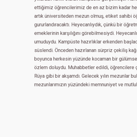
ettiğimiz öğrencilerimiz de en az bizim kadar he
artık üniversiteden mezun olmuş, etiket sahibi ö
gururlandıracaktı. Heyecanlıydık, çünkü bir öğret
emeklerinin karşılığını görebilmesiydi. Heyecanl
umuduydu. Kampüste hazırlıklar erkenden başladı.
süslendi. Önceden hazırlanan sürpriz çekiliş kağı
boyunca herkesin yüzünde kocaman bir gülümsem
özlem doluydu. Muhabbetler edildi, öğrencilere çe
Rüya gibi bir akşamdı. Gelecek yılın mezunlar bu
mezunlarımızın yüzündeki memnuniyet ve mutlulu