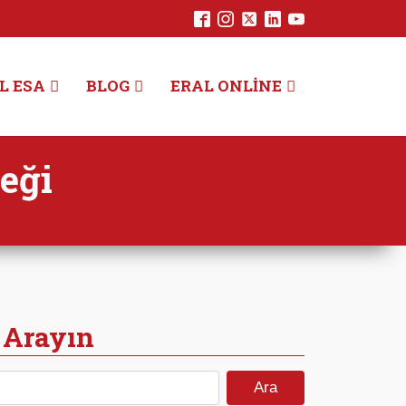
L ESA
BLOG
ERAL ONLINE
eği
 Arayın
Arama: