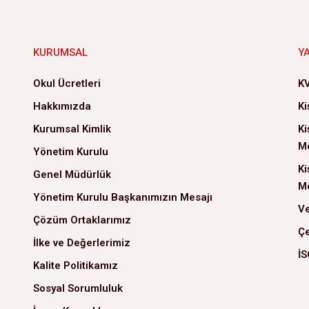
KURUMSAL
Y
Okul Ücretleri
KV
Hakkımızda
Ki
Kurumsal Kimlik
Ki
Me
Yönetim Kurulu
Ki
Genel Müdürlük
Me
Yönetim Kurulu Başkanımızın Mesajı
Ve
Çözüm Ortaklarımız
Çe
İlke ve Değerlerimiz
İS
Kalite Politikamız
Sosyal Sorumluluk