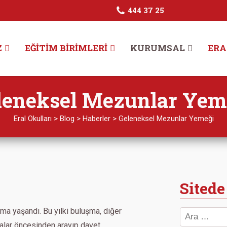
444 37 25
Z
EĞITIM BIRIMLERI
KURUMSAL
ERA
leneksel Mezunlar Yem
Eral Okulları
>
Blog
>
Haberler
>
Geleneksel Mezunlar Yemeği
Sitede
uşma yaşandı. Bu yılki buluşma, diğer
talar öncesinden arayıp davet