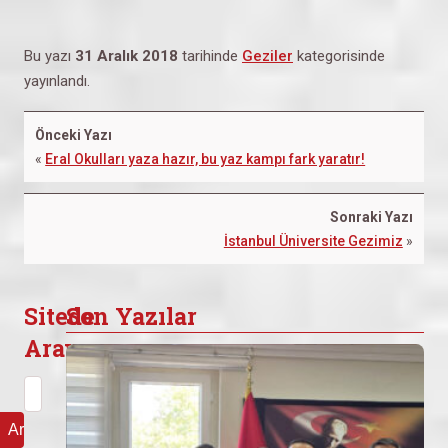
Bu yazı
31 Aralık 2018
tarihinde
Geziler
kategorisinde
yayınlandı.
Önceki Yazı
«
Eral Okulları yaza hazır, bu yaz kampı fark yaratır!
Sonraki Yazı
İstanbul Üniversite Gezimiz
»
Sitede
Son Yazılar
Arayın
Arama: