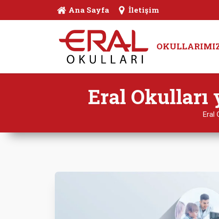
Ana Sayfa
İletişim
OKULLARIMI
Eral Okulları 
Eral 