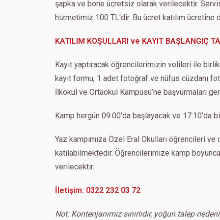
şapka ve bone ücretsiz olarak verilecektir. Serv
hizmetimiz 100 TL'dir. Bu ücret katılım ücretine da
KATILIM KOŞULLARI ve KAYIT BAŞLANGIÇ TA
Kayıt yaptıracak öğrencilerimizin velileri ile birl
kayıt formu, 1 adet fotoğraf ve nüfus cüzdanı foto
İlkokul ve Ortaokul Kampüsü’ne başvurmaları ge
Kamp hergün 09:00’da başlayacak ve 17:10’da bit
Yaz kampımıza Özel Eral Okulları öğrencileri ve o
katılabilmektedir. Öğrencilerimize kamp boyunca
verilecektir.
İletişim: 0322 232 03 72
Not: Kontenjanımız sınırlıdır, yoğun talep neden