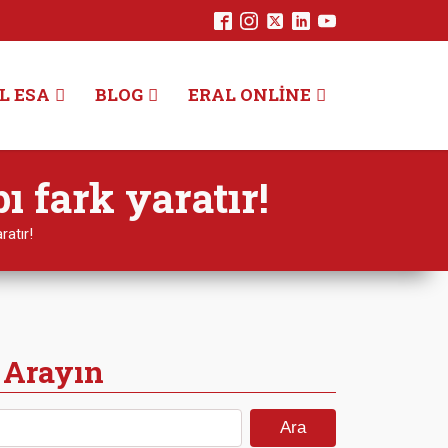
L ESA
BLOG
ERAL ONLINE
ı fark yaratır!
ratır!
 Arayın
Arama: