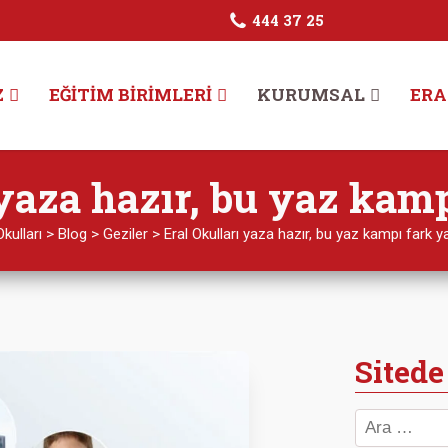
444 37 25
Z
EĞITIM BIRIMLERI
KURUMSAL
ERA
yaza hazır, bu yaz kamp
Okulları
>
Blog
>
Geziler
>
Eral Okulları yaza hazır, bu yaz kampı fark ya
Sitede