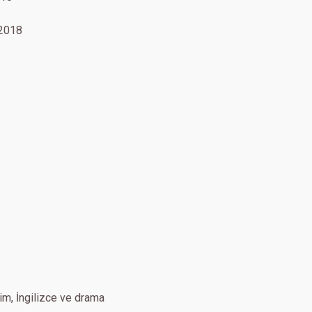
018
sim, İngilizce ve drama