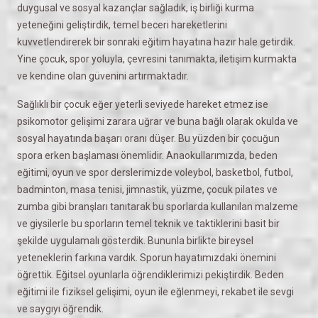
duygusal ve sosyal kazançlar sağladık, iş birliği kurma
yeteneğini geliştirdik, temel beceri hareketlerini
kuvvetlendirerek bir sonraki eğitim hayatına hazır hale getirdik.
Yine çocuk, spor yoluyla, çevresini tanımakta, iletişim kurmakta
ve kendine olan güvenini artırmaktadır.
Sağlıklı bir çocuk eğer yeterli seviyede hareket etmez ise
psikomotor gelişimi zarara uğrar ve buna bağlı olarak okulda ve
sosyal hayatında başarı oranı düşer. Bu yüzden bir çocuğun
spora erken başlaması önemlidir. Anaokullarımızda, beden
eğitimi, oyun ve spor derslerimizde voleybol, basketbol, futbol,
badminton, masa tenisi, jimnastik, yüzme, çocuk pilates ve
zumba gibi branşları tanıtarak bu sporlarda kullanılan malzeme
ve giysilerle bu sporların temel teknik ve taktiklerini basit bir
şekilde uygulamalı gösterdik. Bununla birlikte bireysel
yeteneklerin farkına vardık. Sporun hayatımızdaki önemini
öğrettik. Eğitsel oyunlarla öğrendiklerimizi pekiştirdik. Beden
eğitimi ile fiziksel gelişimi, oyun ile eğlenmeyi, rekabet ile sevgi
ve saygıyı öğrendik.