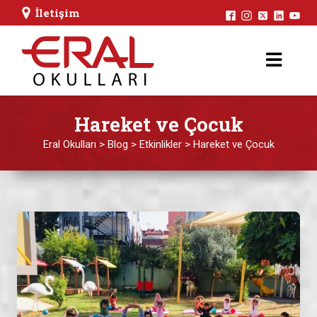
İletişim
Hareket ve Çocuk
Eral Okulları
>
Blog
>
Etkinlikler
>
Hareket ve Çocuk