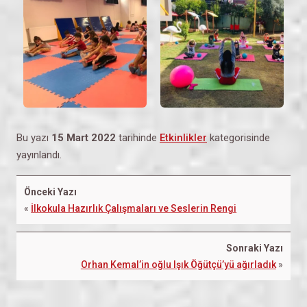
Bu yazı
15 Mart 2022
tarihinde
Etkinlikler
kategorisinde
yayınlandı.
Önceki Yazı
«
İlkokula Hazırlık Çalışmaları ve Seslerin Rengi
Sonraki Yazı
Orhan Kemal’in oğlu Işık Öğütçü’yü ağırladık
»