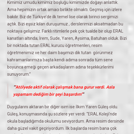
Kimimiz umudu kimimiz boşluğu kimimizde doğayı anlattık.
Ama hepimizin ortak amacı birlikte olmaktı. Geçmiş için izlere
bakılır. Biz de Türkiye’de ilk temel lise olarak birinci sergimizi
açtık. Bizi eşsiz kılan duruşumuz , derslerimizi aksatmadan bu
noktaya gelişimiz. Farklı ritimlerle pek çok tualde bir olup ERAL
kanatları altında; İrem, Sude, Yaren, Aysima, Batuhan olduk. Bizi
bir noktada tutan ERAL kurucu öğretmenleri, resim
öğretmenimiz ve her daim başımızı dik tutan görünmez
kahramanlarımıza başta kendi adıma sonrada tüm sene
boyunca emeği geçen arkadaşlarım adına teşekkürlerimi
sunuyorum.”
“Atölyede aktif olarak çalışmak bana gurur verdi. Asla
yapamam dediğim bir şeyi başardım”
Duygularını aktaran bir diğer isim ise İlkim Yaren Güleş oldu.
Güleş, konuşmasında şu sözlere yer verdi: “ERAL Koleji’nde
okula başladığımda okulumu seviyordum. Ama resim dersinde
daha güzel vakit geçiriyordum. İlk başlarda resim bana çok