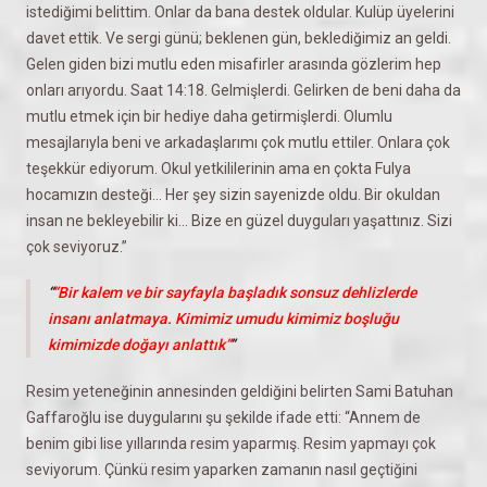
istediğimi belittim. Onlar da bana destek oldular. Kulüp üyelerini
davet ettik. Ve sergi günü; beklenen gün, beklediğimiz an geldi.
Gelen giden bizi mutlu eden misafirler arasında gözlerim hep
onları arıyordu. Saat 14:18. Gelmişlerdi. Gelirken de beni daha da
mutlu etmek için bir hediye daha getirmişlerdi. Olumlu
mesajlarıyla beni ve arkadaşlarımı çok mutlu ettiler. Onlara çok
teşekkür ediyorum. Okul yetkililerinin ama en çokta Fulya
hocamızın desteği... Her şey sizin sayenizde oldu. Bir okuldan
insan ne bekleyebilir ki... Bize en güzel duyguları yaşattınız. Sizi
çok seviyoruz.”
“Bir kalem ve bir sayfayla başladık sonsuz dehlizlerde
insanı anlatmaya. Kimimiz umudu kimimiz boşluğu
kimimizde doğayı anlattık”
Resim yeteneğinin annesinden geldiğini belirten Sami Batuhan
Gaffaroğlu ise duygularını şu şekilde ifade etti: “Annem de
benim gibi lise yıllarında resim yaparmış. Resim yapmayı çok
seviyorum. Çünkü resim yaparken zamanın nasıl geçtiğini