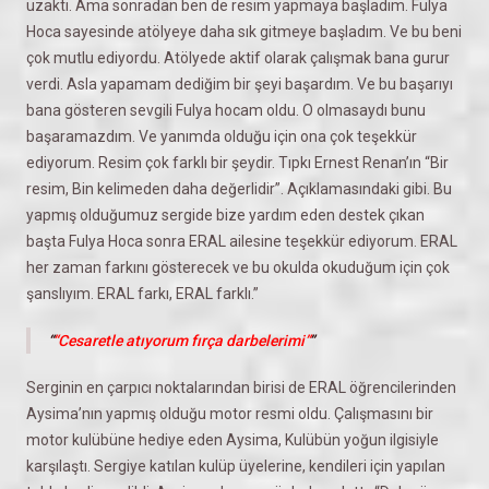
uzaktı. Ama sonradan ben de resim yapmaya başladım. Fulya
Hoca sayesinde atölyeye daha sık gitmeye başladım. Ve bu beni
çok mutlu ediyordu. Atölyede aktif olarak çalışmak bana gurur
verdi. Asla yapamam dediğim bir şeyi başardım. Ve bu başarıyı
bana gösteren sevgili Fulya hocam oldu. O olmasaydı bunu
başaramazdım. Ve yanımda olduğu için ona çok teşekkür
ediyorum. Resim çok farklı bir şeydir. Tıpkı Ernest Renan’ın “Bir
resim, Bin kelimeden daha değerlidir”. Açıklamasındaki gibi. Bu
yapmış olduğumuz sergide bize yardım eden destek çıkan
başta Fulya Hoca sonra ERAL ailesine teşekkür ediyorum. ERAL
her zaman farkını gösterecek ve bu okulda okuduğum için çok
şanslıyım. ERAL farkı, ERAL farklı.”
“Cesaretle atıyorum fırça darbelerimi”
Serginin en çarpıcı noktalarından birisi de ERAL öğrencilerinden
Aysima’nın yapmış olduğu motor resmi oldu. Çalışmasını bir
motor kulübüne hediye eden Aysima, Kulübün yoğun ilgisiyle
karşılaştı. Sergiye katılan kulüp üyelerine, kendileri için yapılan