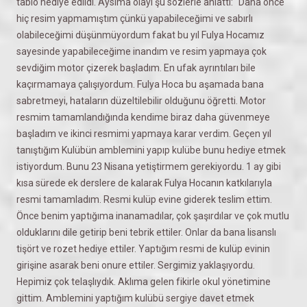
tablo hediye edildi. Aysima olayı şu sözlerle anlattı: “Daha önce
hiç resim yapmamıştım çünkü yapabileceğimi ve sabırlı
olabileceğimi düşünmüyordum fakat bu yıl Fulya Hocamız
sayesinde yapabileceğime inandım ve resim yapmaya çok
sevdiğim motor çizerek başladım. En ufak ayrıntıları bile
kaçırmamaya çalışıyordum. Fulya Hoca bu aşamada bana
sabretmeyi, hataların düzeltilebilir olduğunu öğretti. Motor
resmim tamamlandığında kendime biraz daha güvenmeye
başladım ve ikinci resmimi yapmaya karar verdim. Geçen yıl
tanıştığım Kulübün amblemini yapıp kulübe bunu hediye etmek
istiyordum. Bunu 23 Nisana yetiştirmem gerekiyordu. 1 ay gibi
kısa sürede ek derslere de kalarak Fulya Hocanın katkılarıyla
resmi tamamladım. Resmi kulüp evine giderek teslim ettim.
Önce benim yaptığıma inanamadılar, çok şaşırdılar ve çok mutlu
olduklarını dile getirip beni tebrik ettiler. Onlar da bana lisanslı
tişört ve rozet hediye ettiler. Yaptığım resmi de kulüp evinin
girişine asarak beni onure ettiler. Sergimiz yaklaşıyordu.
Hepimiz çok telaşlıydık. Aklıma gelen fikirle okul yönetimine
gittim. Amblemini yaptığım kulübü sergiye davet etmek