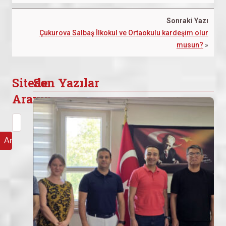
Sonraki Yazı
Çukurova Salbaş İlkokul ve Ortaokulu kardeşim olur
musun?
»
Sitede
Son Yazılar
Arayın
Arama: