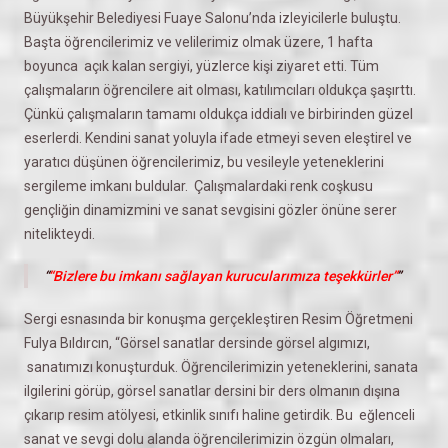
Büyükşehir Belediyesi Fuaye Salonu’nda izleyicilerle buluştu.
Başta öğrencilerimiz ve velilerimiz olmak üzere, 1 hafta
boyunca açık kalan sergiyi, yüzlerce kişi ziyaret etti. Tüm
çalışmaların öğrencilere ait olması, katılımcıları oldukça şaşırttı.
Çünkü çalışmaların tamamı oldukça iddialı ve birbirinden güzel
eserlerdi. Kendini sanat yoluyla ifade etmeyi seven eleştirel ve
yaratıcı düşünen öğrencilerimiz, bu vesileyle yeteneklerini
sergileme imkanı buldular. Çalışmalardaki renk coşkusu
gençliğin dinamizmini ve sanat sevgisini gözler önüne serer
nitelikteydi.
“Bizlere bu imkanı sağlayan kurucularımıza teşekkürler”
Sergi esnasında bir konuşma gerçekleştiren Resim Öğretmeni
Fulya Bıldırcın, “Görsel sanatlar dersinde görsel algımızı,
sanatımızı konuşturduk. Öğrencilerimizin yeteneklerini, sanata
ilgilerini görüp, görsel sanatlar dersini bir ders olmanın dışına
çıkarıp resim atölyesi, etkinlik sınıfı haline getirdik. Bu eğlenceli
sanat ve sevgi dolu alanda öğrencilerimizin özgün olmaları,