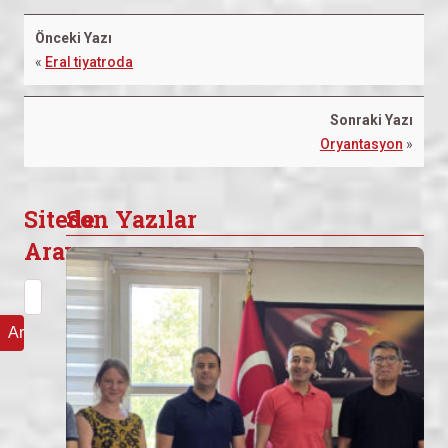
Önceki Yazı
«
Eral tiyatroda
Sonraki Yazı
Oryantasyon
»
Sitede
Son Yazılar
Arayın
Arama: