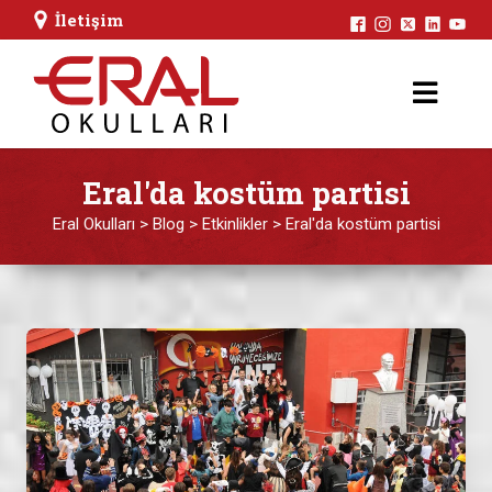
İletişim
Eral'da kostüm partisi
Eral Okulları
>
Blog
>
Etkinlikler
>
Eral'da kostüm partisi