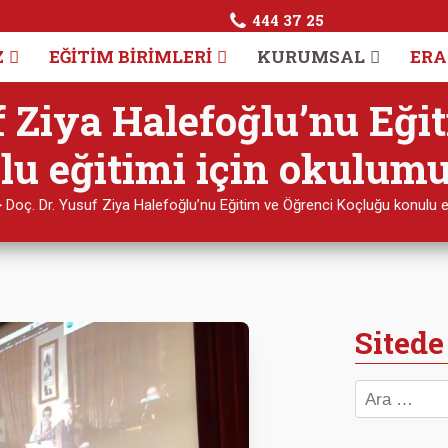
444 37 25
Z
EĞITIM BIRIMLERI
KURUMSAL
ERA
f Ziya Halefoğlu’nu Eği
u eğitimi için okulumu
>
Doç. Dr. Yusuf Ziya Halefoğlu’nu Eğitim ve Öğrenci Koçluğu konulu eğ
Sitede