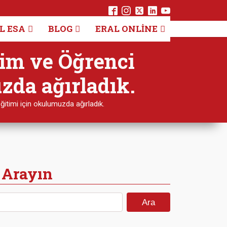
L ESA
BLOG
ERAL ONLINE
tim ve Öğrenci
zda ağırladık.
itimi için okulumuzda ağırladık.
 Arayın
Arama: