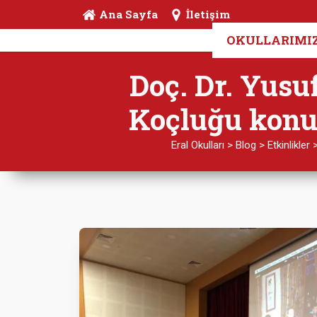
Ana Sayfa
İletişim
OKULLARIMI
Doç. Dr. Yusu
Koçluğu konul
Eral Okulları
>
Blog
>
Etkinlikler