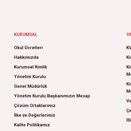
KURUMSAL
Y
Okul Ücretleri
KV
Hakkımızda
Ki
Kurumsal Kimlik
Ki
Me
Yönetim Kurulu
Ki
Genel Müdürlük
Me
Yönetim Kurulu Başkanımızın Mesajı
Ve
Çözüm Ortaklarımız
Çe
İlke ve Değerlerimiz
İS
Kalite Politikamız