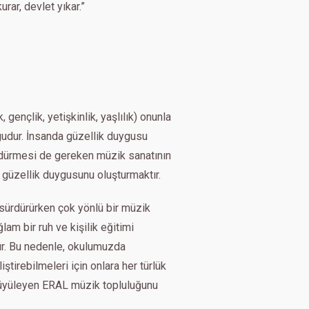
rar, devlet yıkar.”
ençlik, yetişkinlik, yaşlılık) onunla
gudur. İnsanda güzellik duygusu
ndürmesi de gereken müzik sanatının
 güzellik duygusunu oluşturmaktır.
 sürdürürken çok yönlü bir müzik
lam bir ruh ve kişilik eğitimi
dır. Bu nedenle, okulumuzda
tirebilmeleri için onlara her türlük
 büyüleyen ERAL müzik topluluğunu