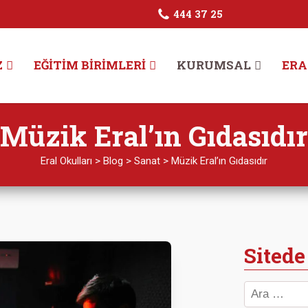
444 37 25
Z
EĞITIM BIRIMLERI
KURUMSAL
ERA
Müzik Eral’ın Gıdasıdır
Eral Okulları
>
Blog
>
Sanat
>
Müzik Eral’ın Gıdasıdır
Sitede