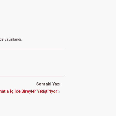
e yayınlandı.
Sonraki Yazı
tla İç İçe Bireyler Yetiştiriyor
»