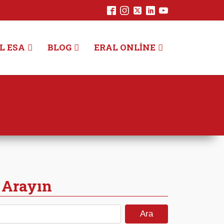
L ESA
BLOG
ERAL ONLINE
 Arayın
Arama: