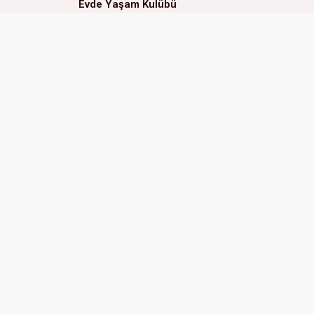
Evde Yaşam Kulübü
Eğitsel Oyunlar Kulübü
ERAL OKULLARI (Çukurova
ERAL 
Kampüs)
Adres:
Adres:
Huzurevleri Mah. 77123 Sk.
01170 
No:3 01360 Çukurova Adana, Türkiye