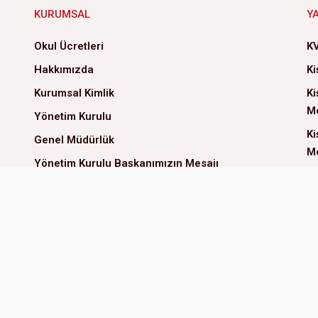
KURUMSAL
Y
Okul Ücretleri
KV
Hakkımızda
Ki
Kurumsal Kimlik
Ki
Me
Yönetim Kurulu
Ki
Genel Müdürlük
Me
Yönetim Kurulu Başkanımızın Mesajı
Ve
Çözüm Ortaklarımız
Çe
İlke ve Değerlerimiz
İS
Kalite Politikamız
Sosyal Sorumluluk
İnsan Kaynakları