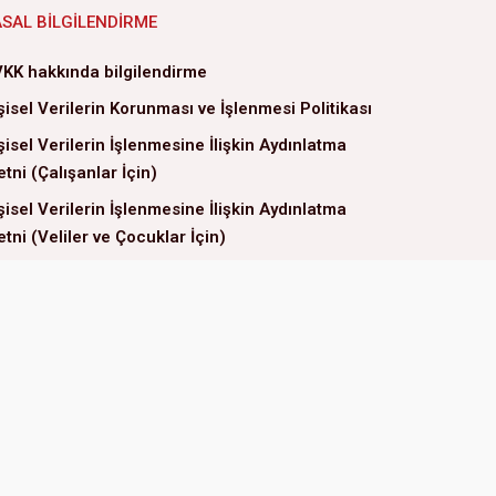
ASAL BILGILENDIRME
KK hakkında bilgilendirme
şisel Verilerin Korunması ve İşlenmesi Politikası
şisel Verilerin İşlenmesine İlişkin Aydınlatma
tni (Çalışanlar İçin)
şisel Verilerin İşlenmesine İlişkin Aydınlatma
tni (Veliler ve Çocuklar İçin)
ri Sahibi Başvuru Formu
rez Politikası
G Politikamız