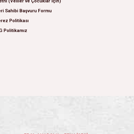
tni (Veliler ve Çocuklar İçin)
ri Sahibi Başvuru Formu
rez Politikası
G Politikamız