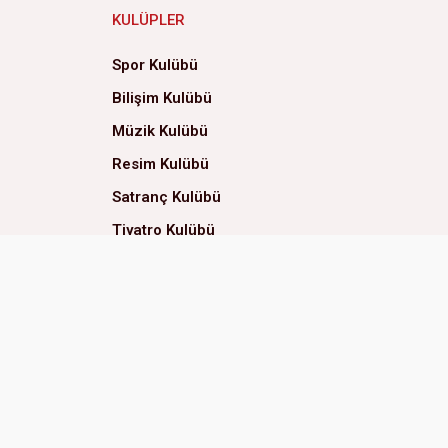
KULÜPLER
Spor Kulübü
Bilişim Kulübü
Müzik Kulübü
Resim Kulübü
Satranç Kulübü
Tiyatro Kulübü
Dans Kulübü
Yemek Kulübü
Neler Oluyor Hayatta?
Evde Yaşam Kulübü
Eğitsel Oyunlar Kulübü