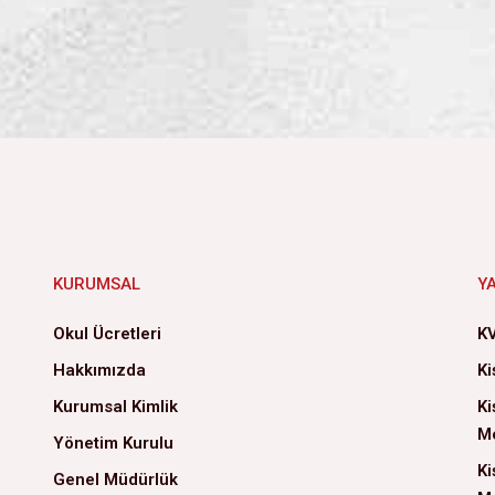
KURUMSAL
Y
Okul Ücretleri
KV
Hakkımızda
Ki
Kurumsal Kimlik
Ki
Me
Yönetim Kurulu
Ki
Genel Müdürlük