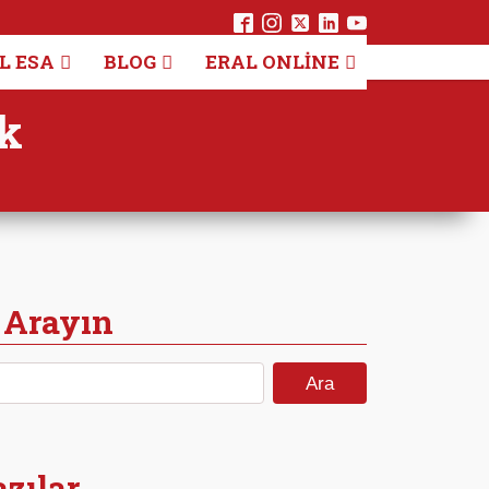
L ESA
BLOG
ERAL ONLINE
k
 Arayın
Arama:
zılar