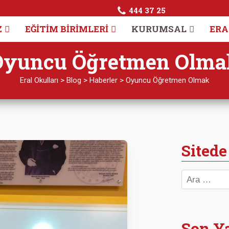
444 37 25
Z
EĞITIM BIRIMLERI
KURUMSAL
ERA
Oyuncu Öğretmen Olma
Eral Okulları
>
Blog
>
Haberler
>
Oyuncu Öğretmen Olmak
Sitede
Son Ya