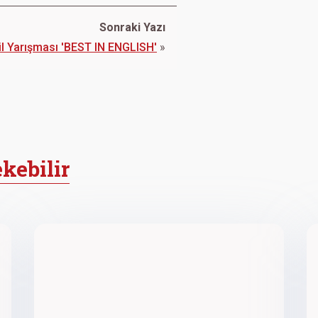
Sonraki Yazı
Dil Yarışması 'BEST IN ENGLISH'
»
ekebilir