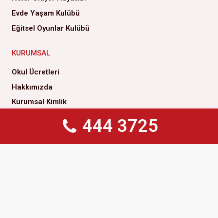
Evde Yaşam Kulübü
Eğitsel Oyunlar Kulübü
KURUMSAL
Okul Ücretleri
Hakkımızda
Kurumsal Kimlik
Yönetim Kurulu
444 3725
444 3725
Genel Müdürlük
Yönetim Kurulu Başkanımızın Mesajı
Çözüm Ortaklarımız
İlke ve Değerlerimiz
Kalite Politikamız
Sosyal Sorumluluk