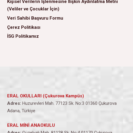
Kişisel Verilerin İşlenmesine İlişkin Aydınlatma Metni
(Veliler ve Çocuklar İçin)
Veri Sahibi Başvuru Formu
Çerez Politikası
İSG Politikamız
ERAL OKULLARI (Çukurova Kampüs)
Adres:
Huzurevleri Mah. 77123 Sk. No:3 01360 Çukurova
Adana, Türkiye
ERAL MİNİ ANAOKULU
Adres:
Güzelyalı Mah. 81128 Sk. No:4 01170 Çukurova