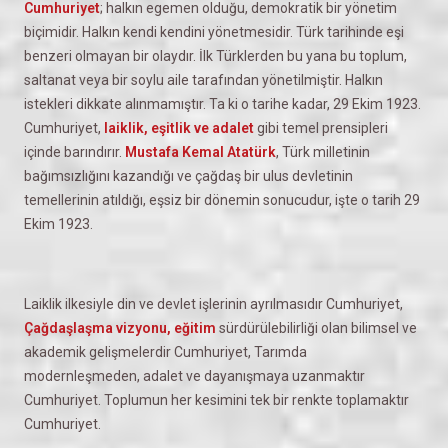
Cumhuriyet
; halkın egemen olduğu, demokratik bir yönetim
biçimidir. Halkın kendi kendini yönetmesidir. Türk tarihinde eşi
benzeri olmayan bir olaydır. İlk Türklerden bu yana bu toplum,
saltanat veya bir soylu aile tarafından yönetilmiştir. Halkın
istekleri dikkate alınmamıştır. Ta ki o tarihe kadar, 29 Ekim 1923.
Cumhuriyet,
laiklik, eşitlik ve adalet
gibi temel prensipleri
içinde barındırır.
Mustafa Kemal Atatürk
, Türk milletinin
bağımsızlığını kazandığı ve çağdaş bir ulus devletinin
temellerinin atıldığı, eşsiz bir dönemin sonucudur, işte o tarih 29
Ekim 1923.
Laiklik ilkesiyle din ve devlet işlerinin ayrılmasıdır Cumhuriyet,
Çağdaşlaşma vizyonu, eğitim
sürdürülebilirliği olan bilimsel ve
akademik gelişmelerdir Cumhuriyet, Tarımda
modernleşmeden, adalet ve dayanışmaya uzanmaktır
Cumhuriyet. Toplumun her kesimini tek bir renkte toplamaktır
Cumhuriyet.