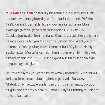
Millî mücadelenin
gösterdiği bir sonuçtur, 29 Ekim 1923. Bir
annenin evladına gösterdiği bir fedakârlık demektir, 29 Ekim
1923. Kararlılık demektir. İşgalci güçlere karşı, karanlıktan
aydınlığa çıkmak için verilen mücadeledir, 29 Ekim 1923.
Çocukluğumuzdan beri hatırlarız, Okulda, çarşıda her yer kırmızı
beyaza boyanır bir şenlik edasında. Şimdi daha iyi anlıyoruz
anlamını ve sahip çıktığımızın resmidir bu 100 yılında. Ne diyor
Başkomutan Mustafa Kemal; ‘’ Tarihini bilmeyen bir millet yok
olmaya mahkumdur.’’ 100 yılında gördük ki bu millet hala aynı
duyguda aynı coşkuda.
Unutmamalıyız ki, bu vatan kolay kazanılmamıştır. Bu tarihimizi
ileri nesillere aktarmakta hepimizin görevidir. Bu yazıyı
Atatürk’ün bir sözüyle sonlandırıyorum.; Benim nâçiz vücudum
bir gün elbet toprak olacaktır. Fakat Türkiye Cumhuriyeti ilelebet
payidar kalacaktır.