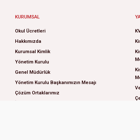
KURUMSAL
Y
Okul Ücretleri
KV
Hakkımızda
Ki
Kurumsal Kimlik
Ki
Me
Yönetim Kurulu
Ki
Genel Müdürlük
Me
Yönetim Kurulu Başkanımızın Mesajı
Ve
Çözüm Ortaklarımız
Çe
İlke ve Değerlerimiz
İS
Kalite Politikamız
Sosyal Sorumluluk
İnsan Kaynakları