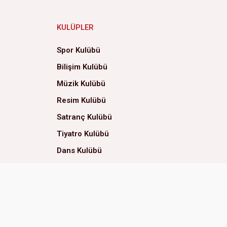
KULÜPLER
Spor Kulübü
Bilişim Kulübü
Müzik Kulübü
Resim Kulübü
Satranç Kulübü
Tiyatro Kulübü
Dans Kulübü
Yemek Kulübü
Neler Oluyor Hayatta?
Evde Yaşam Kulübü
Eğitsel Oyunlar Kulübü