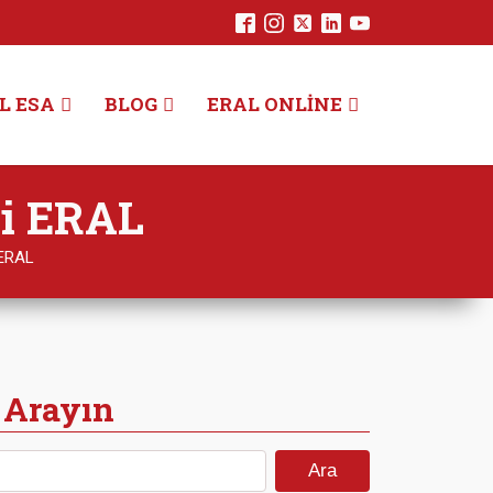
L ESA
BLOG
ERAL ONLINE
si ERAL
 ERAL
 Arayın
Arama: