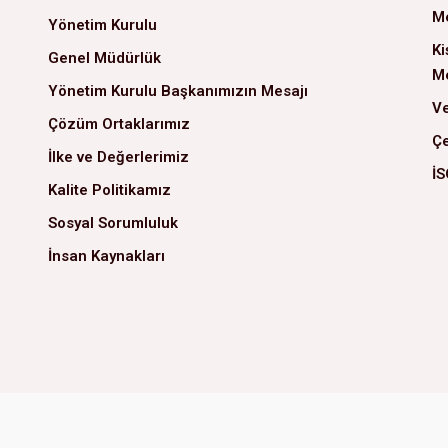
Me
Yönetim Kurulu
Ki
Genel Müdürlük
Me
Yönetim Kurulu Başkanımızın Mesajı
Ve
Çözüm Ortaklarımız
Çe
İlke ve Değerlerimiz
İS
Kalite Politikamız
Sosyal Sorumluluk
İnsan Kaynakları