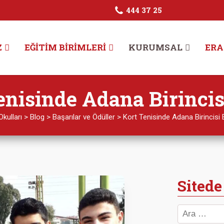
444 37 25
Z
EĞITIM BIRIMLERI
KURUMSAL
ERA
enisinde Adana Birinci
Okulları
>
Blog
>
Başarılar ve Ödüller
>
Kort Tenisinde Adana Birincisi
Sitede