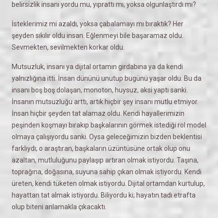
belirsizlik insanı yordu mu, yıprattı mı, yoksa olgunlaştırdı mı?
İsteklerimiz mi azaldı, yoksa çabalamayı mı bıraktık? Her
şeyden sıkılır oldu insan. Eğlenmeyi bile başaramaz oldu.
Sevmekten, sevilmekten korkar oldu.
Mutsuzluk, insanı ya dijital ortamın girdabına ya da kendi
yalnızlığına itti. İnsan dününü unutup bugünü yaşar oldu. Bu da
insanı boş boş dolaşan, monoton, huysuz, aksi yaptı sanki.
İnsanın mutsuzluğu arttı, artık hiçbir şey insanı mutlu etmiyor.
İnsan hiçbir şeyden tat alamaz oldu. Kendi hayallerimizin
peşinden koşmayı bırakıp başkalarının görmek istediği rol model
olmaya çalışıyordu sanki. Oysa geleceğimizin bizden beklentisi
farklıydı; o araştıran, başkaların üzüntüsüne ortak olup onu
azaltan, mutluluğunu paylaşıp artıran olmak istiyordu. Taşına,
toprağına, doğasına, suyuna sahip çıkan olmak istiyordu. Kendi
üreten, kendi tüketen olmak istiyordu. Dijital ortamdan kurtulup,
hayattan tat almak istiyordu. Biliyordu ki; hayatın tadı etrafta
olup biteni anlamakla çıkacaktı.