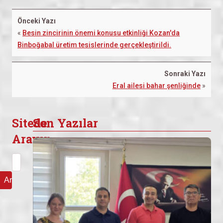
Önceki Yazı
«
Besin zincirinin önemi konusu etkinliği Kozan'da
Binboğabal üretim tesislerinde gerçekleştirildi.
Sonraki Yazı
Eral ailesi bahar şenliğinde
»
Sitede
Son Yazılar
Arayın
Arama: