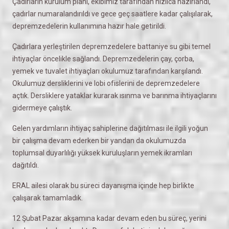
Çadırların kurulum planı, ekibimiz tarafından hızlıca hazırlandı,
çadırlar numaralandırıldı ve gece geç saatlere kadar çalışılarak,
depremzedelerin kullanımına hazır hale getirildi.
Çadırlara yerleştirilen depremzedelere battaniye su gibi temel
ihtiyaçlar öncelikle sağlandı. Depremzedelerin çay, çorba,
yemek ve tuvalet ihtiyaçları okulumuz tarafından karşılandı.
Okulumuz dersliklerini ve lobi ofislerini de depremzedelere
açtık. Dersliklere yataklar kurarak ısınma ve barınma ihtiyaçlarını
gidermeye çalıştık.
Gelen yardımların ihtiyaç sahiplerine dağıtılması ile ilgili yoğun
bir çalışma devam ederken bir yandan da okulumuzda
toplumsal duyarlılığı yüksek kuruluşların yemek ikramları
dağıtıldı.
ERAL ailesi olarak bu süreci dayanışma içinde hep birlikte
çalışarak tamamladık.
12 Şubat Pazar akşamına kadar devam eden bu süreç, yerini