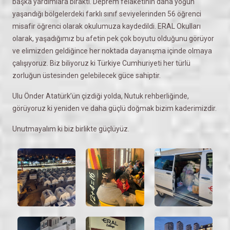
başka yardımlara bıraktı. Deprem felaketinin daha yoğun
yaşandığı bölgelerdeki farklı sınıf seviyelerinden 56 öğrenci
misafir öğrenci olarak okulumuza kaydedildi. ERAL Okulları
olarak, yaşadığımız bu afetin pek çok boyutu olduğunu görüyor
ve elimizden geldiğince her noktada dayanışma içinde olmaya
çalışıyoruz. Biz biliyoruz ki Türkiye Cumhuriyeti her türlü
zorluğun üstesinden gelebilecek güce sahiptir.
Ulu Önder Atatürk’ün çizdiği yolda, Nutuk rehberliğinde,
görüyoruz ki yeniden ve daha güçlü doğmak bizim kaderimizdir.
Unutmayalım ki biz birlikte güçlüyüz.