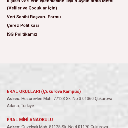
Kişisel Verilerin İşlenmesine İlişkin Aydınlatma Metni
(Veliler ve Çocuklar İçin)
Veri Sahibi Başvuru Formu
Çerez Politikası
İSG Politikamız
ERAL OKULLARI (Çukurova Kampüs)
Adres:
Huzurevleri Mah. 77123 Sk. No:3 01360 Çukurova
Adana, Türkiye
ERAL MİNİ ANAOKULU
Adres:
Güzelyalı Mah. 81128 Sk. No:4 01170 Çukurova