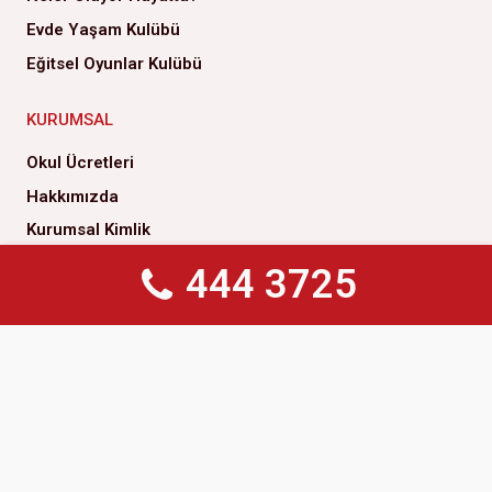
Evde Yaşam Kulübü
Eğitsel Oyunlar Kulübü
KURUMSAL
Okul Ücretleri
Hakkımızda
Kurumsal Kimlik
Yönetim Kurulu
444 3725
444 3725
Genel Müdürlük
Yönetim Kurulu Başkanımızın Mesajı
Çözüm Ortaklarımız
İlke ve Değerlerimiz
Kalite Politikamız
Sosyal Sorumluluk